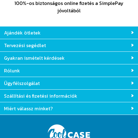
100%-os biztonságos online fizetés a SimplePay
jóvoltából
Ajándék ötletek
Tervezési segédlet
Gyakran ismételt kérdések
Rólunk
Ügyfélszolgálat
Szállítási és fizetési információk
Miért válassz minket?