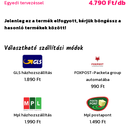
4.790 Ft/db
Egyedi tervezéssel
Jelenleg ez a termék elfogyott, kérjük böngéssz a
hasonló termékek között!
Választható szállítási módok
GLS házhozszállítás
FOXPOST-Packeta group
1.890 Ft
automatába
990 Ft
Mpl házhozszállítás
Mpl postapont
1.990 Ft
1.490 Ft