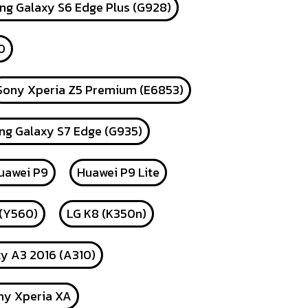
g Galaxy S6 Edge Plus (G928)
0
Sony Xperia Z5 Premium (E6853)
g Galaxy S7 Edge (G935)
uawei P9
Huawei P9 Lite
 (Y560)
LG K8 (K350n)
y A3 2016 (A310)
ny Xperia XA