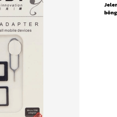
Jelen
böng