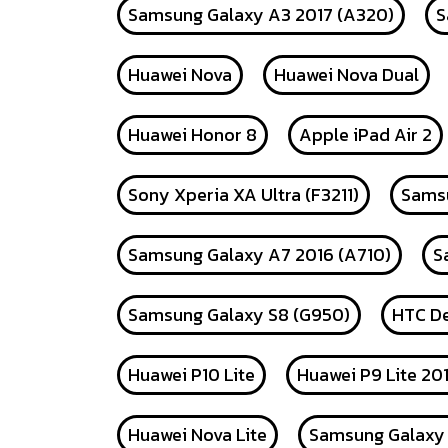
Samsung Galaxy A3 2017 (A320)
S
Huawei Nova
Huawei Nova Dual
Huawei Honor 8
Apple iPad Air 2
Sony Xperia XA Ultra (F3211)
Samsu
Samsung Galaxy A7 2016 (A710)
S
Samsung Galaxy S8 (G950)
HTC De
Huawei P10 Lite
Huawei P9 Lite 20
Huawei Nova Lite
Samsung Galaxy 