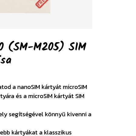
0 (SM-M205) SIM
ása
atod a nanoSIM kártyát microSIM
rtyára és a microSIM kártyát SIM
ely segítségével könnyű kivenni a
ebb kártyákat a klasszikus