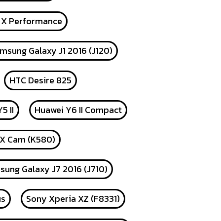
 X Performance
msung Galaxy J1 2016 (J120)
HTC Desire 825
5 II
Huawei Y6 II Compact
 X Cam (K580)
ung Galaxy J7 2016 (J710)
us
Sony Xperia XZ (F8331)