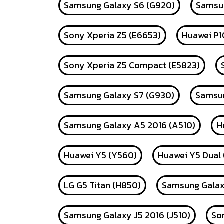
Samsung Galaxy S6 (G920)
Samsun
Sony Xperia Z5 (E6653)
Huawei P1
Sony Xperia Z5 Compact (E5823)
Samsung Galaxy S7 (G930)
Samsun
Samsung Galaxy A5 2016 (A510)
H
Huawei Y5 (Y560)
Huawei Y5 Dual
LG G5 Titan (H850)
Samsung Galax
Samsung Galaxy J5 2016 (J510)
So