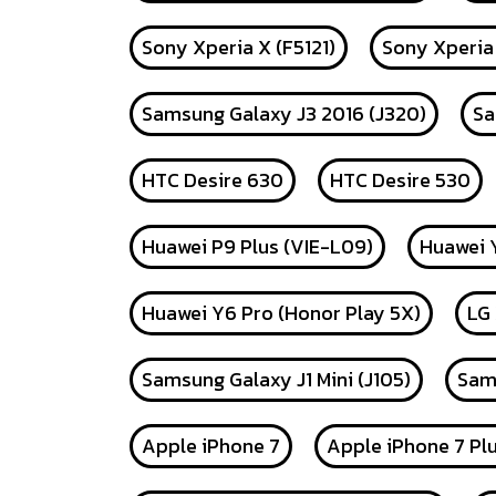
Sony Xperia X (F5121)
Sony Xperia
Samsung Galaxy J3 2016 (J320)
Sa
HTC Desire 630
HTC Desire 530
Huawei P9 Plus (VIE-L09)
Huawei Y
Huawei Y6 Pro (Honor Play 5X)
LG
Samsung Galaxy J1 Mini (J105)
Sams
Apple iPhone 7
Apple iPhone 7 Pl