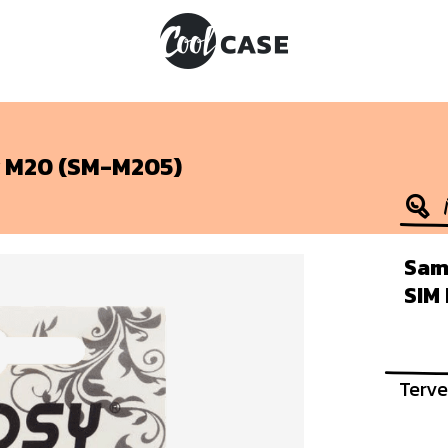
 M20 (SM-M205)
Sam
SIM
Terve