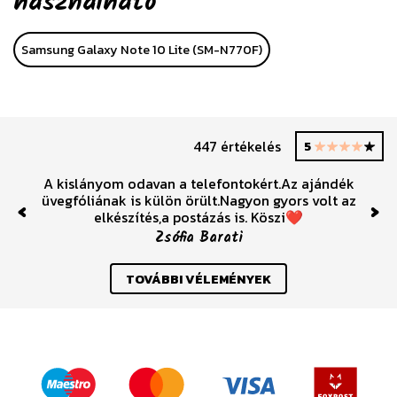
használható
Samsung Galaxy Note 10 Lite (SM-N770F)
447 értékelés
5
A kislányom odavan a telefontokért.Az ajándék
üvegfóliának is külön örült.Nagyon gyors volt az
elkészítés,a postázás is. Köszi❤️
Previous
Nex
Zsófia Barati
TOVÁBBI VÉLEMÉNYEK