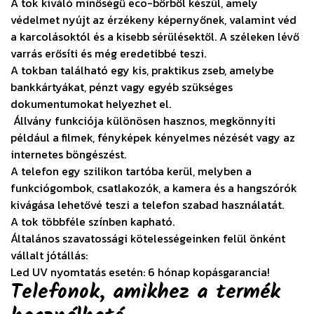
A tok kiváló minőségű eco-bőrből készül, amely
védelmet nyújt az érzékeny képernyőnek, valamint véd
a karcolásoktól és a kisebb sérülésektől. A széleken lévő
varrás erősíti és még eredetibbé teszi.
A tokban található egy kis, praktikus zseb, amelybe
bankkártyákat, pénzt vagy egyéb szükséges
dokumentumokat helyezhet el.
Állvány funkciója különösen hasznos, megkönnyíti
például a filmek, fényképek kényelmes nézését vagy az
internetes böngészést.
A telefon egy szilikon tartóba kerül, melyben a
funkciógombok, csatlakozók, a kamera és a hangszórók
kivágása lehetővé teszi a telefon szabad használatát.
A tok többféle színben kapható.
Általános szavatossági kötelességeinken felül önként
vállalt jótállás:
Led UV nyomtatás esetén: 6 hónap kopásgarancia!
Telefonok, amikhez a termék