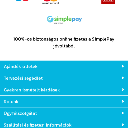
100%-os biztonságos online fizetés a SimplePay
jóvoltából
Ajándék ötletek
Tervezési segédlet
Gyakran ismételt kérdések
Rólunk
Ügyfélszolgálat
Szállítási és fizetési információk