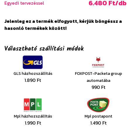
6.480 Ft/db
Egyedi tervezéssel
Jelenleg ez a termék elfogyott, kérjük böngéssz a
hasonló termékek között!
Választható szállítási módok
GLS házhozszállítás
FOXPOST-Packeta group
1.890 Ft
automatába
990 Ft
Mpl házhozszállítás
Mpl postapont
1.990 Ft
1.490 Ft