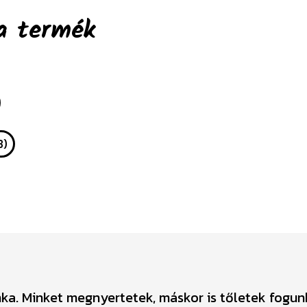
a termék
B)
a. Minket megnyertetek, máskor is tőletek fogun