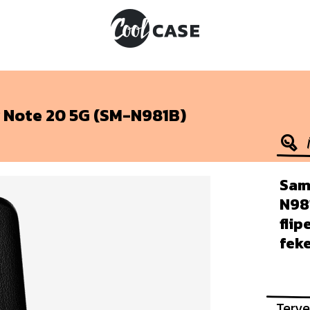
 Note 20 5G (SM-N981B)
Sam
N98
fli
fek
Terve