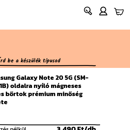
sung Galaxy Note 20 5G (SM-
1B) oldalra nyíló mágneses
pes bőrtok prémium minőség
ete
3.490 Ft/db
zés nélkül