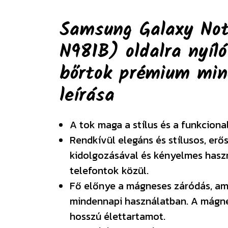
Samsung Galaxy No
N981B) oldalra nyíl
bőrtok prémium min
leírása
A tok maga a stílus és a funkciona
Rendkívül elegáns és stílusos, erő
kidolgozásával és kényelmes haszn
telefontok közül.
Fő előnye a mágneses záródás, am
mindennapi használatban. A mágne
hosszú élettartamot.