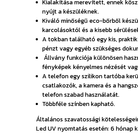
Kialakítása merevített, ennek kö
nyújt a készüléknek.
Kiváló minőségű eco-bőrből készül
karcolásoktól és a kisebb sérülés
A tokban található egy kis, prakti
pénzt vagy egyéb szükséges doku
Állvány funkciója különösen haszn
fényképek kényelmes nézését vagy
A telefon egy szilikon tartóba ke
csatlakozók, a kamera és a hangsz
telefon szabad használatát.
Többféle színben kapható.
Általános szavatossági kötelességeink
Led UV nyomtatás esetén: 6 hónap k