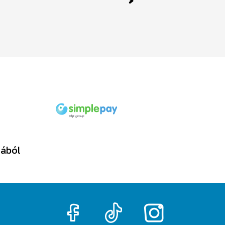
Next
tából