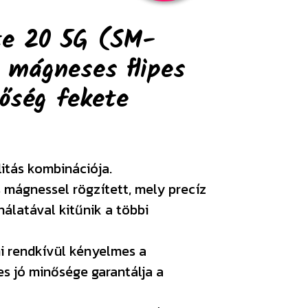
te 20 5G (SM-
ó mágneses flipes
őség fekete
litás kombinációja.
s mágnessel rögzített, mely precíz
álatával kitűnik a többi
i rendkívül kényelmes a
s jó minősége garantálja a