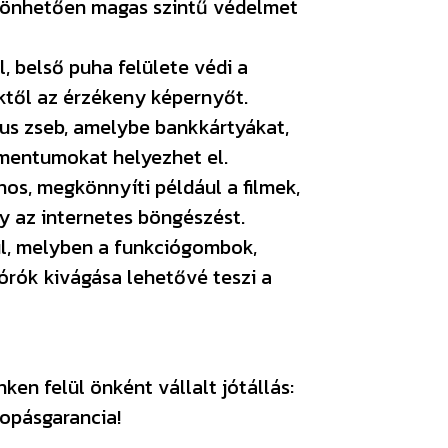
szönhetően magas szintű védelmet
, belső puha felülete védi a
ektől az érzékeny képernyőt.
kus zseb, amelybe bankkártyákat,
mentumokat helyezhet el.
os, megkönnyíti például a filmek,
 az internetes böngészést.
rül, melyben a funkciógombok,
órók kivágása lehetővé teszi a
en felül önként vállalt jótállás:
opásgarancia!