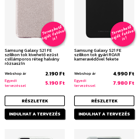
T
er
v
h
e
t
ő
aj
á
t
f
o
t
ó
v
i
s
T
er
v
h
e
t
ő
aj
á
t
f
o
t
ó
v
i
s
e
z
al
e
z
al
s
!
s
!
Samsung Galaxy S21 FE
Samsung Galaxy S21 FE
szilikon tok kivehető ezüst
szilikon tok gyári ROAR
csillámporos réteg halvány
kameravédővel fekete
rózsaszín
2.190 Ft
4.990 Ft
Webshop ár
Webshop ár
Egyedi
Egyedi
5.190 Ft
7.980 Ft
tervezéssel
tervezéssel
RÉSZLETEK
RÉSZLETEK
INDULHAT A TERVEZÉS
INDULHAT A TERVEZÉS