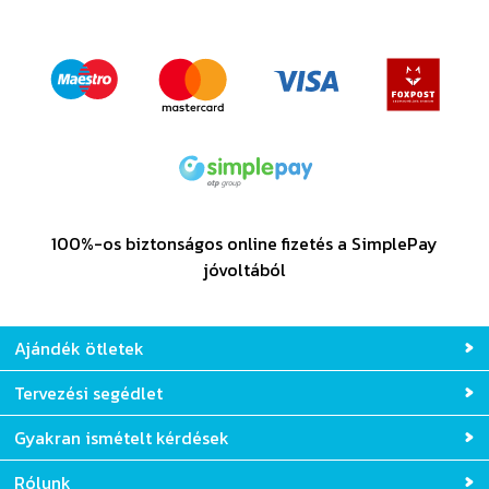
100%-os biztonságos online fizetés a SimplePay
jóvoltából
Ajándék ötletek
Tervezési segédlet
Gyakran ismételt kérdések
Rólunk