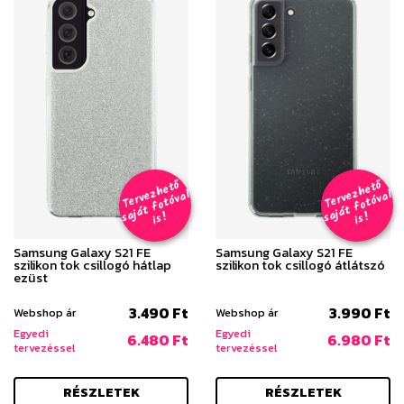
T
er
v
h
e
t
ő
aj
á
t
f
o
t
ó
v
i
s
T
er
v
h
e
t
ő
aj
á
t
f
o
t
ó
v
i
s
e
z
al
e
z
al
s
!
s
!
Samsung Galaxy S21 FE
Samsung Galaxy S21 FE
szilikon tok csillogó hátlap
szilikon tok csillogó átlátszó
ezüst
3.490 Ft
3.990 Ft
Webshop ár
Webshop ár
Egyedi
Egyedi
6.480 Ft
6.980 Ft
tervezéssel
tervezéssel
RÉSZLETEK
RÉSZLETEK