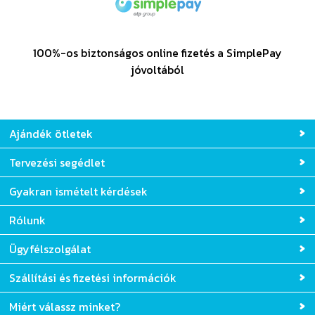
100%-os biztonságos online fizetés a SimplePay
jóvoltából
Ajándék ötletek
Tervezési segédlet
Gyakran ismételt kérdések
Rólunk
Ügyfélszolgálat
Szállítási és fizetési információk
Miért válassz minket?