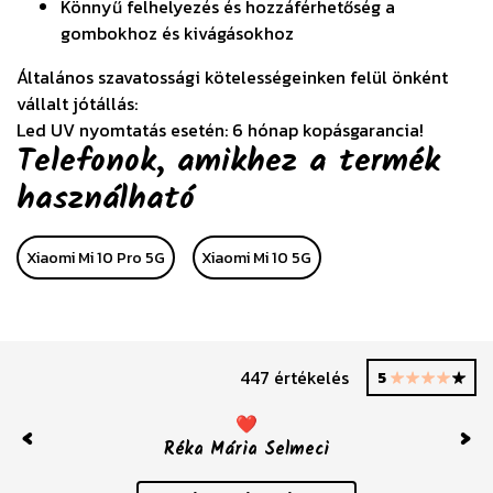
Könnyű felhelyezés és hozzáférhetőség a
gombokhoz és kivágásokhoz
Általános szavatossági kötelességeinken felül önként
vállalt jótállás:
Led UV nyomtatás esetén: 6 hónap kopásgarancia!
Telefonok, amikhez a termék
használható
Xiaomi Mi 10 Pro 5G
Xiaomi Mi 10 5G
447 értékelés
5
❤️
Réka Mária Selmeci
Previous
Nex