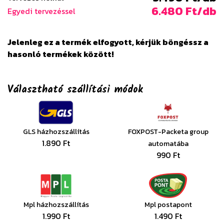
6.480 Ft/db
Egyedi tervezéssel
Jelenleg ez a termék elfogyott, kérjük böngéssz a
hasonló termékek között!
Választható szállítási módok
GLS házhozszállítás
FOXPOST-Packeta group
1.890 Ft
automatába
990 Ft
Mpl házhozszállítás
Mpl postapont
1.990 Ft
1.490 Ft