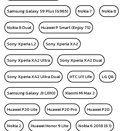
Samsung Galaxy S9 Plus (G965)
Nokia 7
Nokia 8
Nokia 8 Dual
Huawei P Smart (Enjoy 7S)
Sony Xperia L2
Sony Xperia XA2
Sony Xperia XA2 Ultra
Sony Xperia XA2 Dual
Sony Xperia XA2 Ultra Dual
HTC U11 Life
LG Q8
Samsung Galaxy J3 (J310)
Xiaomi Mi Max 2
Huawei P20 Lite
Huawei P20 Pro
Huawei P20
Nokia 2
Huawei Honor 9 Lite
Nokia 6 2018 (6.1)