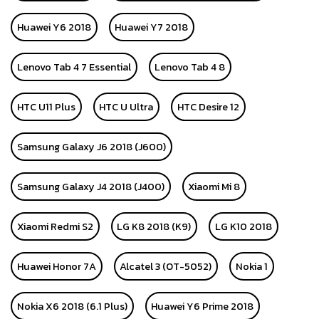
Huawei Y6 2018
Huawei Y7 2018
Lenovo Tab 4 7 Essential
Lenovo Tab 4 8
HTC U11 Plus
HTC U Ultra
HTC Desire 12
Samsung Galaxy J6 2018 (J600)
Samsung Galaxy J4 2018 (J400)
Xiaomi Mi 8
Xiaomi Redmi S2
LG K8 2018 (K9)
LG K10 2018
Huawei Honor 7A
Alcatel 3 (OT-5052)
Nokia 1
Nokia X6 2018 (6.1 Plus)
Huawei Y6 Prime 2018