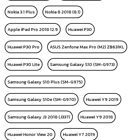
Nokia 3.1 Plus
Nokia 8 2018 (8.1)
Apple iPad Pro 2018 12.9
Huawei P30
Huawei P30 Pro
ASUS Zenfone Max Pro (M2) ZB631KL
Huawei P30 Lite
Samsung Galaxy S10 (SM-G973)
Samsung Galaxy S10 Plus (SM-G975)
Samsung Galaxy S10e (SM-G970)
Huawei Y9 2019
Samsung Galaxy J3 2018 (J337)
Huawei Y9 2018
Huawei Honor View 20
Huawei Y7 2019