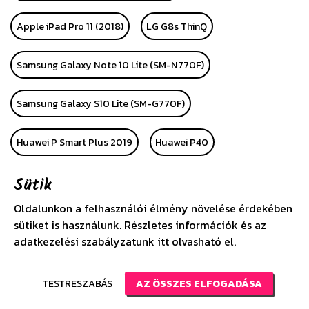
Apple iPad Pro 11 (2018)
LG G8s ThinQ
Samsung Galaxy Note 10 Lite (SM-N770F)
Samsung Galaxy S10 Lite (SM-G770F)
Huawei P Smart Plus 2019
Huawei P40
Sütik
Huawei P40 Pro
Alcatel 1 (OT-5033D)
LG K40S
Oldalunkon a felhasználói élmény növelése érdekében
Apple iPhone SE (2020)
Huawei P40 Lite
sütiket is használunk. Részletes információk és az
adatkezelési szabályzatunk
itt
olvasható el.
Huawei P40 Lite E
Samsung Galaxy A21 (SM-A210F)
TESTRESZABÁS
AZ ÖSSZES ELFOGADÁSA
Huawei Y6s (2019)
Xiaomi Redmi Note 9S