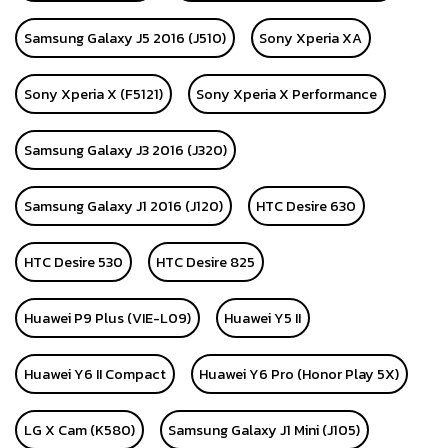
Samsung Galaxy J5 2016 (J510)
Sony Xperia XA
Sony Xperia X (F5121)
Sony Xperia X Performance
Samsung Galaxy J3 2016 (J320)
Samsung Galaxy J1 2016 (J120)
HTC Desire 630
HTC Desire 530
HTC Desire 825
Huawei P9 Plus (VIE-L09)
Huawei Y5 II
Huawei Y6 II Compact
Huawei Y6 Pro (Honor Play 5X)
LG X Cam (K580)
Samsung Galaxy J1 Mini (J105)