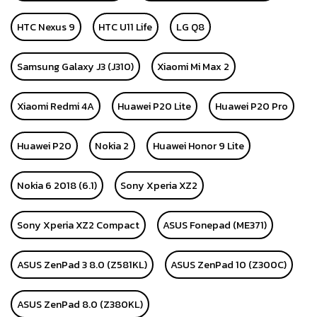
HTC Nexus 9
HTC U11 Life
LG Q8
Samsung Galaxy J3 (J310)
Xiaomi Mi Max 2
Xiaomi Redmi 4A
Huawei P20 Lite
Huawei P20 Pro
Huawei P20
Nokia 2
Huawei Honor 9 Lite
Nokia 6 2018 (6.1)
Sony Xperia XZ2
Sony Xperia XZ2 Compact
ASUS Fonepad (ME371)
ASUS ZenPad 3 8.0 (Z581KL)
ASUS ZenPad 10 (Z300C)
ASUS ZenPad 8.0 (Z380KL)