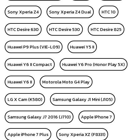
Sony Xperia Z4
Sony Xperia Z4 Dual
HTC 10
HTC Desire 630
HTC Desire 530
HTC Desire 825
Huawei P9 Plus (VIE-L09)
Huawei Y5 II
Huawei Y6 II Compact
Huawei Y6 Pro (Honor Play 5X)
Huawei Y6 II
Motorola Moto G4 Play
LG X Cam (K580)
Samsung Galaxy J1 Mini (J105)
Samsung Galaxy J7 2016 (J710)
Apple iPhone 7
Apple iPhone 7 Plus
Sony Xperia XZ (F8331)