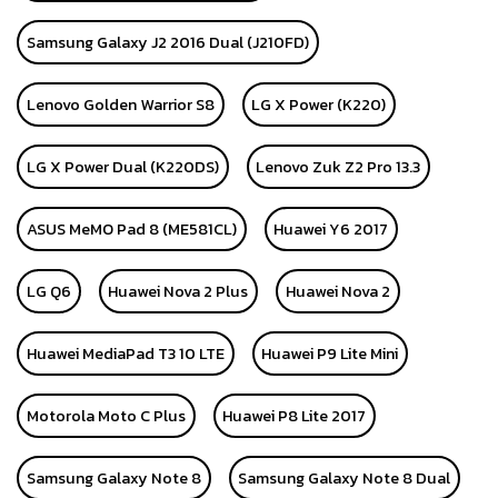
Samsung Galaxy J2 2016 Dual (J210FD)
Lenovo Golden Warrior S8
LG X Power (K220)
LG X Power Dual (K220DS)
Lenovo Zuk Z2 Pro 13.3
ASUS MeMO Pad 8 (ME581CL)
Huawei Y6 2017
LG Q6
Huawei Nova 2 Plus
Huawei Nova 2
Huawei MediaPad T3 10 LTE
Huawei P9 Lite Mini
Motorola Moto C Plus
Huawei P8 Lite 2017
Samsung Galaxy Note 8
Samsung Galaxy Note 8 Dual