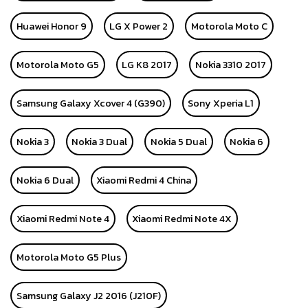
Huawei Honor 9
LG X Power 2
Motorola Moto C
Motorola Moto G5
LG K8 2017
Nokia 3310 2017
Samsung Galaxy Xcover 4 (G390)
Sony Xperia L1
Nokia 3
Nokia 3 Dual
Nokia 5 Dual
Nokia 6
Nokia 6 Dual
Xiaomi Redmi 4 China
Xiaomi Redmi Note 4
Xiaomi Redmi Note 4X
Motorola Moto G5 Plus
Samsung Galaxy J2 2016 (J210F)