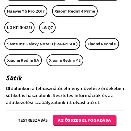
Huawei Y6 Pro 2017
Xiaomi Redmi 4 Prime
LG K11 (K425)
LG Q7
Samsung Galaxy Note 9 (SM-N960F)
Xiaomi Redmi 6
Xiaomi Redmi 6A
Xiaomi Redmi Y2
Sütik
Samsung Galaxy Star Advance
Oldalunkon a felhasználói élmény növelése érdekében
Samsung Galaxy Star 2 Plus
Xiaomi Mi Pad 4 8
sütiket is használunk. Részletes információk és az
adatkezelési szabályzatunk
itt
olvasható el.
Samsung Galaxy Tab S4 10.5 Wifi (SM-T830)
TESTRESZABÁS
AZ ÖSSZES ELFOGADÁSA
Xiaomi Redmi 6 Pro
Xiaomi Mi A2 Lite