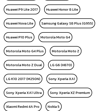
Huawei P9 Lite 2017
Huawei Honor 8 Lite
Huawei Nova Lite
Samsung Galaxy S8 Plus (G955)
Huawei P10 Plus
Motorola Moto G4
Motorola Moto G4 Plus
Motorola Moto Z
Motorola Moto Z Dual
LG G6 (H870)
LG K10 2017 (M250N)
Sony Xperia XA1
Sony Xperia XA1 Ultra
Sony Xperia XZ Premium
Xiaomi Redmi 4A Pro
Nokia 5