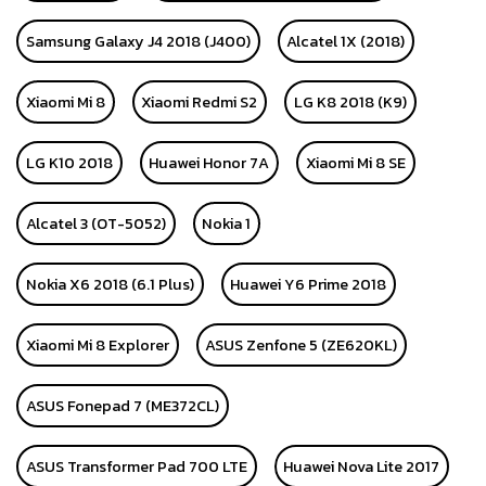
Samsung Galaxy J4 2018 (J400)
Alcatel 1X (2018)
Xiaomi Mi 8
Xiaomi Redmi S2
LG K8 2018 (K9)
LG K10 2018
Huawei Honor 7A
Xiaomi Mi 8 SE
Alcatel 3 (OT-5052)
Nokia 1
Nokia X6 2018 (6.1 Plus)
Huawei Y6 Prime 2018
Xiaomi Mi 8 Explorer
ASUS Zenfone 5 (ZE620KL)
ASUS Fonepad 7 (ME372CL)
ASUS Transformer Pad 700 LTE
Huawei Nova Lite 2017