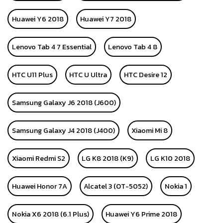
Huawei Y6 2018
Huawei Y7 2018
Lenovo Tab 4 7 Essential
Lenovo Tab 4 8
HTC U11 Plus
HTC U Ultra
HTC Desire 12
Samsung Galaxy J6 2018 (J600)
Samsung Galaxy J4 2018 (J400)
Xiaomi Mi 8
Xiaomi Redmi S2
LG K8 2018 (K9)
LG K10 2018
Huawei Honor 7A
Alcatel 3 (OT-5052)
Nokia 1
Nokia X6 2018 (6.1 Plus)
Huawei Y6 Prime 2018