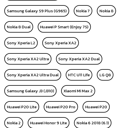
Samsung Galaxy S9 Plus (G965)
Nokia 7
Nokia 8
Nokia 8 Dual
Huawei P Smart (Enjoy 7S)
Sony Xperia L2
Sony Xperia XA2
Sony Xperia XA2 Ultra
Sony Xperia XA2 Dual
Sony Xperia XA2 Ultra Dual
HTC U11 Life
LG Q8
Samsung Galaxy J3 (J310)
Xiaomi Mi Max 2
Huawei P20 Lite
Huawei P20 Pro
Huawei P20
Nokia 2
Huawei Honor 9 Lite
Nokia 6 2018 (6.1)