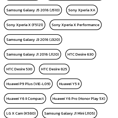
Samsung Galaxy J5 2016 (J510)
Sony Xperia XA
Sony Xperia X (F5121)
Sony Xperia X Performance
Samsung Galaxy J3 2016 (J320)
Samsung Galaxy J1 2016 (J120)
HTC Desire 630
HTC Desire 530
HTC Desire 825
Huawei P9 Plus (VIE-L09)
Huawei Y5 II
Huawei Y6 II Compact
Huawei Y6 Pro (Honor Play 5X)
LG X Cam (K580)
Samsung Galaxy J1 Mini (J105)