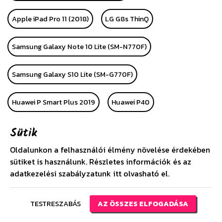
Apple iPad Pro 11 (2018)
LG G8s ThinQ
Samsung Galaxy Note 10 Lite (SM-N770F)
Samsung Galaxy S10 Lite (SM-G770F)
Huawei P Smart Plus 2019
Huawei P40
Sütik
Huawei P40 Pro
Alcatel 1 (OT-5033D)
LG K40S
Oldalunkon a felhasználói élmény növelése érdekében
Apple iPhone SE (2020)
Huawei P40 Lite
sütiket is használunk. Részletes információk és az
adatkezelési szabályzatunk
itt
olvasható el.
Huawei P40 Lite E
Samsung Galaxy A21 (SM-A210F)
TESTRESZABÁS
AZ ÖSSZES ELFOGADÁSA
Huawei Y6s (2019)
Xiaomi Redmi Note 9S