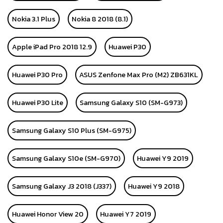
Nokia 3.1 Plus
Nokia 8 2018 (8.1)
Apple iPad Pro 2018 12.9
Huawei P30
Huawei P30 Pro
ASUS Zenfone Max Pro (M2) ZB631KL
Huawei P30 Lite
Samsung Galaxy S10 (SM-G973)
Samsung Galaxy S10 Plus (SM-G975)
Samsung Galaxy S10e (SM-G970)
Huawei Y9 2019
Samsung Galaxy J3 2018 (J337)
Huawei Y9 2018
Huawei Honor View 20
Huawei Y7 2019