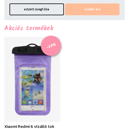
edzett üvegfólia
vízálló tok
Akciós termékek
-60%
Xiaomi Redmi 6 vízálló tok