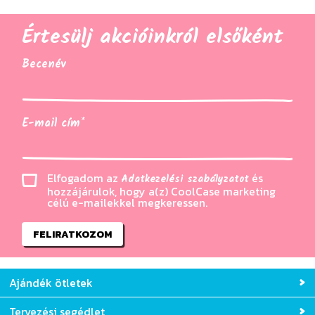
Értesülj akcióinkról elsőként
Becenév
E-mail cím*
Elfogadom az
és
Adatkezelési szabályzatot
hozzájárulok, hogy a(z) CoolCase marketing
célú e-mailekkel megkeressen.
FELIRATKOZOM
Ajándék ötletek
Tervezési segédlet