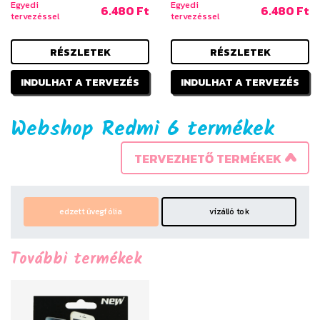
Egyedi
Egyedi
6.480 Ft
6.480 Ft
tervezéssel
tervezéssel
RÉSZLETEK
RÉSZLETEK
INDULHAT A TERVEZÉS
INDULHAT A TERVEZÉS
Webshop Redmi 6 termékek
TERVEZHETŐ TERMÉKEK
edzett üvegfólia
vízálló tok
További termékek