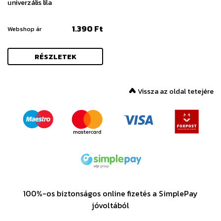
univerzális lila
1.390 Ft
Webshop ár
RÉSZLETEK
Vissza az oldal tetejére
100%-os biztonságos online fizetés a SimplePay
jóvoltából