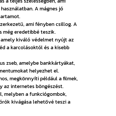
s a teljes szélességben, ami
 használatban. A mágnes jó
tartamot.
zerkezetű, ami fényben csillog. A
és még eredetibbé teszik.
, amely kiváló védelmet nyújt az
d a karcolásoktól és a kisebb
kus zseb, amelybe bankkártyákat,
mentumokat helyezhet el.
os, megkönnyíti például a filmek,
 az internetes böngészést.
rül, melyben a funkciógombok,
órók kivágása lehetővé teszi a