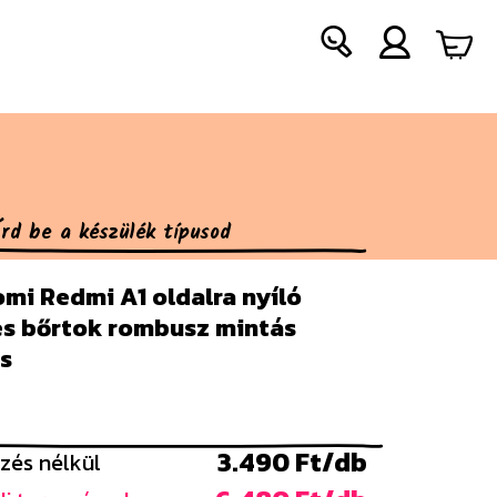
mi Redmi A1 oldalra nyíló
pes bőrtok rombusz mintás
s
3.490 Ft/db
zés nélkül