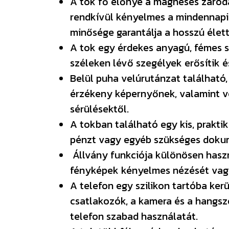
A tok fő előnye a mágneses záródá
rendkívül kényelmes a mindennapi
minősége garantálja a hosszú élet
A tok egy érdekes anyagú, fémes s
széleken lévő szegélyek erősítik 
Belül puha velúrutánzat található
érzékeny képernyőnek, valamint vé
sérülésektől.
A tokban található egy kis, prakti
pénzt vagy egyéb szükséges doku
Állvány funkciója különösen haszn
fényképek kényelmes nézését vagy
A telefon egy szilikon tartóba ke
csatlakozók, a kamera és a hangsz
telefon szabad használatát.