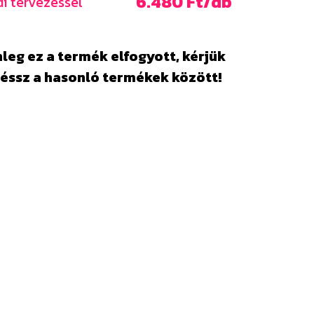
6.480 Ft/db
i tervezéssel
leg ez a termék elfogyott, kérjük
éssz a hasonló termékek között!