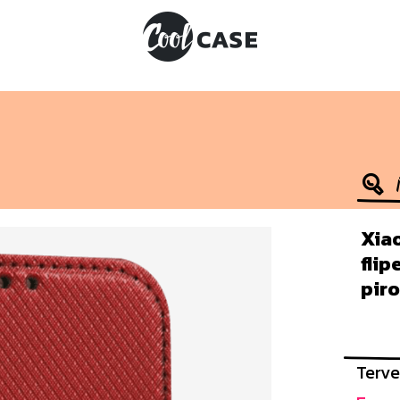
1
Xiao
fli
piro
Terve