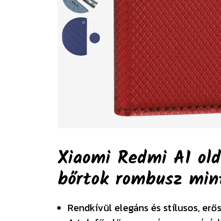
Xiaomi Redmi A1 olda
bőrtok rombusz min
Rendkívül elegáns és stílusos, erő