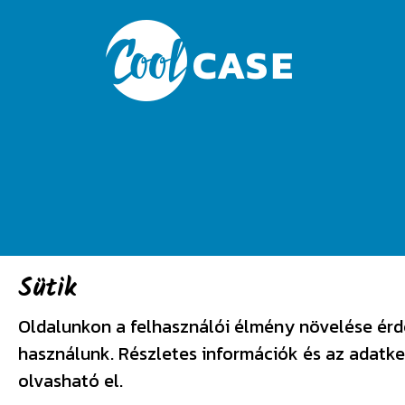
1134 Budapest, Angyalföldi út 25.
Sütik
info@coolcase.hu
Oldalunkon a felhasználói élmény növelése érd
Adatkezelési szabályzat
használunk. Részletes információk és az adatk
olvasható el.
Általános szerződési feltételek