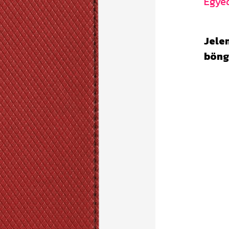
Egyed
Jelen
böng