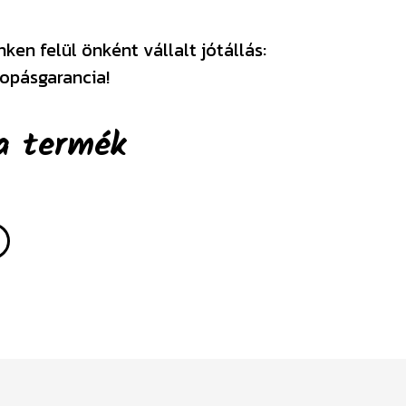
en felül önként vállalt jótállás:
opásgarancia!
a termék