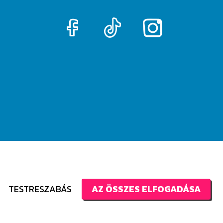
AZ ÖSSZES ELFOGADÁSA
TESTRESZABÁS
opyright 2026 CoolCase Design by BrandBar