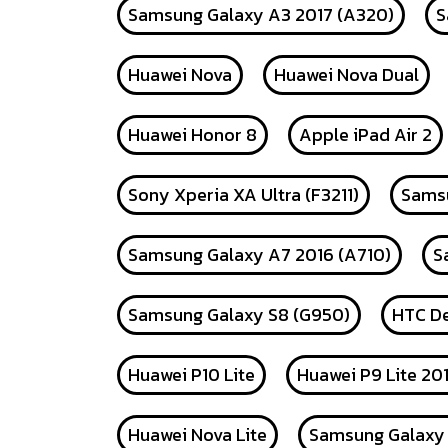
Samsung Galaxy A3 2017 (A320)
S
Huawei Nova
Huawei Nova Dual
Huawei Honor 8
Apple iPad Air 2
Sony Xperia XA Ultra (F3211)
Samsu
Samsung Galaxy A7 2016 (A710)
S
Samsung Galaxy S8 (G950)
HTC De
Huawei P10 Lite
Huawei P9 Lite 20
Huawei Nova Lite
Samsung Galaxy 