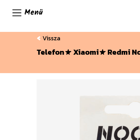
Menü
Vissza
Telefon
Xiaomi
Redmi No