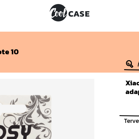
te 10
Xia
ada
Terve