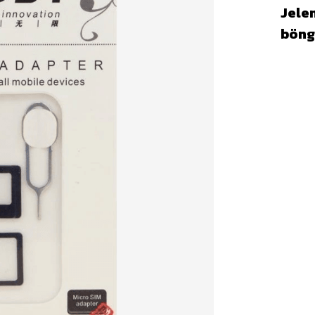
Jelen
böng