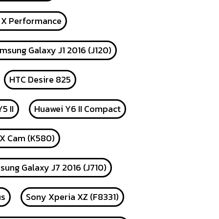
 X Performance
msung Galaxy J1 2016 (J120)
HTC Desire 825
5 II
Huawei Y6 II Compact
 X Cam (K580)
ung Galaxy J7 2016 (J710)
us
Sony Xperia XZ (F8331)