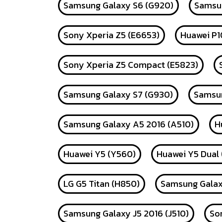
Samsung Galaxy S6 (G920)
Samsun
Sony Xperia Z5 (E6653)
Huawei P1
Sony Xperia Z5 Compact (E5823)
Samsung Galaxy S7 (G930)
Samsun
Samsung Galaxy A5 2016 (A510)
H
Huawei Y5 (Y560)
Huawei Y5 Dual
LG G5 Titan (H850)
Samsung Galax
Samsung Galaxy J5 2016 (J510)
So