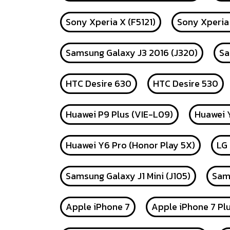
Sony Xperia X (F5121)
Sony Xperia
Samsung Galaxy J3 2016 (J320)
Sa
HTC Desire 630
HTC Desire 530
Huawei P9 Plus (VIE-L09)
Huawei Y
Huawei Y6 Pro (Honor Play 5X)
LG
Samsung Galaxy J1 Mini (J105)
Sams
Apple iPhone 7
Apple iPhone 7 Pl