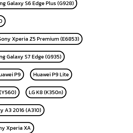
g Galaxy S6 Edge Plus (G928)
0
Sony Xperia Z5 Premium (E6853)
g Galaxy S7 Edge (G935)
uawei P9
Huawei P9 Lite
 (Y560)
LG K8 (K350n)
y A3 2016 (A310)
ny Xperia XA