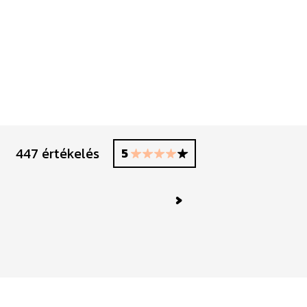
447 értékelés
5
Next