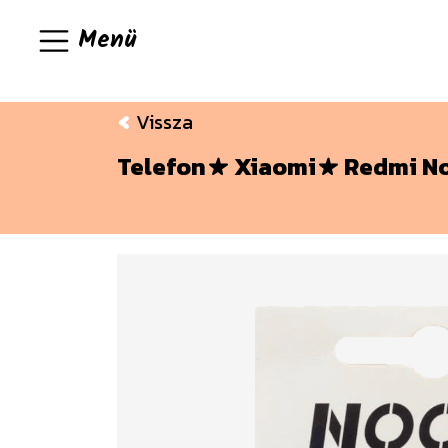
Menü
Vissza
Telefon
Xiaomi
Redmi No