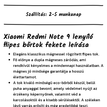
Szállítás: 2-5 munkanap
Xiaomi Redmi Note 9 lenyíló
flipes bőrtok fekete
leírása
Elegáns klasszikus mágnessel rögzített flipes tok.
Fő előnye a dupla mágneses záródás, ami
rendkívül kényelmes a mindennapi használatban. A
mágnes jó minősége garantálja a hosszú
élettartamot.
A tok kiváló minőségű eco-bőrből készül, belül
puha anyaggal bevont, amely védelmet nyújt az
érzékeny képernyőnek, valamint véd a
karcolásoktól és a kisebb sérülésektől. A széleken
lévő varrás erősíti és még eredetibbé teszi.