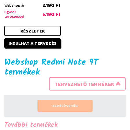
2.190 Ft
Webshop ár
Egyedi
5.190 Ft
tervezéssel
RÉSZLETEK
INDULHAT A TERVEZÉS
Webshop Redmi Note 9T
termékek
TERVEZHETŐ TERMÉKEK
edzett üvegfólia
További termékek