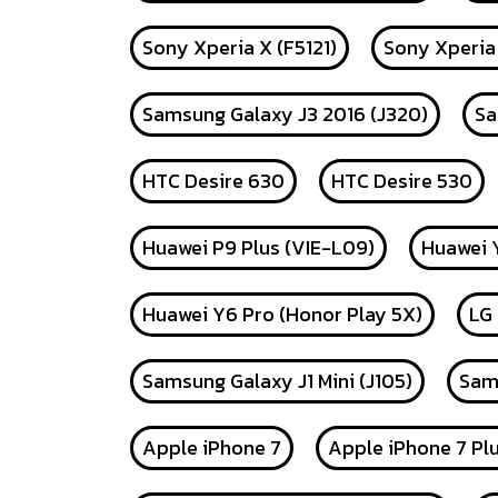
Sony Xperia X (F5121)
Sony Xperia
Samsung Galaxy J3 2016 (J320)
Sa
HTC Desire 630
HTC Desire 530
Huawei P9 Plus (VIE-L09)
Huawei Y
Huawei Y6 Pro (Honor Play 5X)
LG
Samsung Galaxy J1 Mini (J105)
Sams
Apple iPhone 7
Apple iPhone 7 Pl