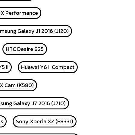
 X Performance
msung Galaxy J1 2016 (J120)
HTC Desire 825
5 II
Huawei Y6 II Compact
 X Cam (K580)
ung Galaxy J7 2016 (J710)
us
Sony Xperia XZ (F8331)