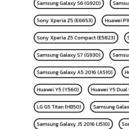
Samsung Galaxy S6 (G920)
Samsun
Sony Xperia Z5 (E6653)
Huawei P1
Sony Xperia Z5 Compact (E5823)
Samsung Galaxy S7 (G930)
Samsun
Samsung Galaxy A5 2016 (A510)
H
Huawei Y5 (Y560)
Huawei Y5 Dual
LG G5 Titan (H850)
Samsung Galax
Samsung Galaxy J5 2016 (J510)
So