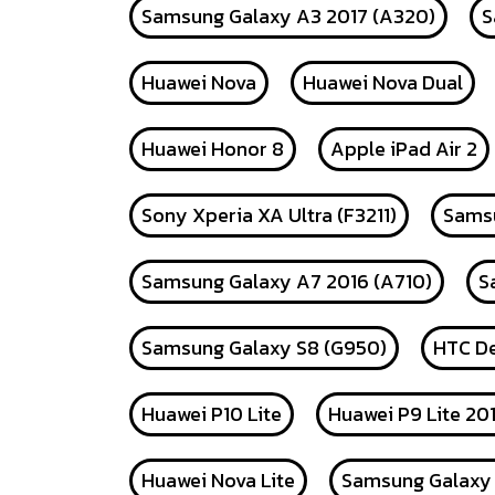
Samsung Galaxy A3 2017 (A320)
S
Huawei Nova
Huawei Nova Dual
Huawei Honor 8
Apple iPad Air 2
Sony Xperia XA Ultra (F3211)
Samsu
Samsung Galaxy A7 2016 (A710)
S
Samsung Galaxy S8 (G950)
HTC De
Huawei P10 Lite
Huawei P9 Lite 20
Huawei Nova Lite
Samsung Galaxy 