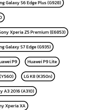
g Galaxy S6 Edge Plus (G928)
0
Sony Xperia Z5 Premium (E6853)
g Galaxy S7 Edge (G935)
uawei P9
Huawei P9 Lite
 (Y560)
LG K8 (K350n)
y A3 2016 (A310)
ny Xperia XA