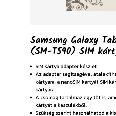
Samsung Galaxy Tab 
(SM-T590) SIM kár
SIM kártya adapter készlet
Az adapter segítségével átalakíth
kártyára, a nanoSIM kártyát SIM ká
kártyára.
A csomag tartalmaz egy tűt is, am
kártyát a készülékből.
Szükség szerint használhatod a kis