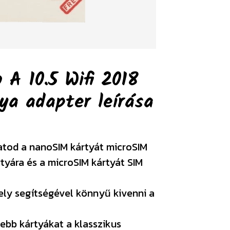
A 10.5 Wifi 2018
tya adapter
leírása
atod a nanoSIM kártyát microSIM
rtyára és a microSIM kártyát SIM
ely segítségével könnyű kivenni a
ebb kártyákat a klasszikus