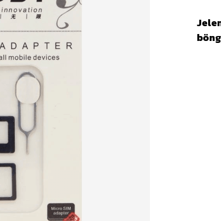
Jelen
böng