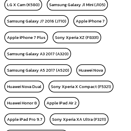
LG X Cam (K580)
Samsung Galaxy J1 Mini (J105)
Samsung Galaxy J7 2016 (J710)
Apple iPhone 7
Apple iPhone 7 Plus
Sony Xperia XZ (F8331)
Samsung Galaxy A3 2017 (A320)
Samsung Galaxy A5 2017 (A520)
Huawei Nova
Huawei Nova Dual
Sony Xperia X Compact (F5321)
Huawei Honor 8
Apple iPad Air 2
Apple iPad Pro 9.7
Sony Xperia XA Ultra (F3211)