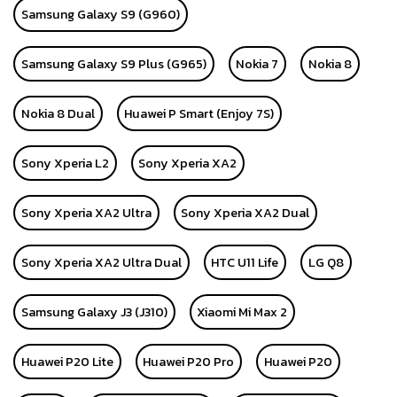
Samsung Galaxy S9 (G960)
Samsung Galaxy S9 Plus (G965)
Nokia 7
Nokia 8
Nokia 8 Dual
Huawei P Smart (Enjoy 7S)
Sony Xperia L2
Sony Xperia XA2
Sony Xperia XA2 Ultra
Sony Xperia XA2 Dual
Sony Xperia XA2 Ultra Dual
HTC U11 Life
LG Q8
Samsung Galaxy J3 (J310)
Xiaomi Mi Max 2
Huawei P20 Lite
Huawei P20 Pro
Huawei P20