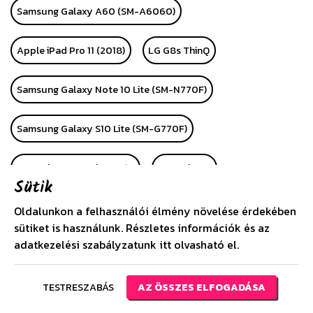
Samsung Galaxy A60 (SM-A6060)
Apple iPad Pro 11 (2018)
LG G8s ThinQ
Samsung Galaxy Note 10 Lite (SM-N770F)
Samsung Galaxy S10 Lite (SM-G770F)
Huawei P Smart Plus 2019
Huawei P40
Sütik
Huawei P40 Pro
Alcatel 1 (OT-5033D)
LG K40S
Oldalunkon a felhasználói élmény növelése érdekében
sütiket is használunk. Részletes információk és az
adatkezelési szabályzatunk
itt
olvasható el.
Apple iPhone SE (2020)
Huawei P40 Lite
Huawei P40 Lite E
Samsung Galaxy A21 (SM-A210F)
TESTRESZABÁS
AZ ÖSSZES ELFOGADÁSA