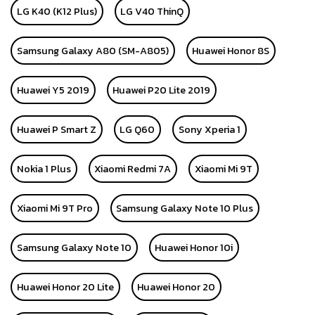
LG K40 (K12 Plus)
LG V40 ThinQ
Samsung Galaxy A80 (SM-A805)
Huawei Honor 8S
Huawei Y5 2019
Huawei P20 Lite 2019
Huawei P Smart Z
LG Q60
Sony Xperia 1
Nokia 1 Plus
Xiaomi Redmi 7A
Xiaomi Mi 9T
Xiaomi Mi 9T Pro
Samsung Galaxy Note 10 Plus
Samsung Galaxy Note 10
Huawei Honor 10i
Huawei Honor 20 Lite
Huawei Honor 20