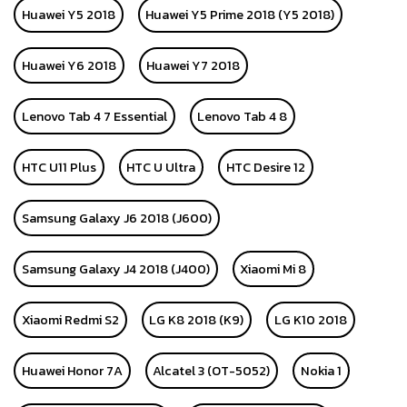
Huawei Y5 2018
Huawei Y5 Prime 2018 (Y5 2018)
Huawei Y6 2018
Huawei Y7 2018
Lenovo Tab 4 7 Essential
Lenovo Tab 4 8
HTC U11 Plus
HTC U Ultra
HTC Desire 12
Samsung Galaxy J6 2018 (J600)
Samsung Galaxy J4 2018 (J400)
Xiaomi Mi 8
Xiaomi Redmi S2
LG K8 2018 (K9)
LG K10 2018
Huawei Honor 7A
Alcatel 3 (OT-5052)
Nokia 1