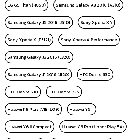
LG G5 Titan (H850)
Samsung Galaxy A3 2016 (A310)
Samsung Galaxy J5 2016 (J510)
Sony Xperia XA
Sony Xperia X (F5121)
Sony Xperia X Performance
Samsung Galaxy J3 2016 (J320)
Samsung Galaxy J1 2016 (J120)
HTC Desire 630
HTC Desire 530
HTC Desire 825
Huawei P9 Plus (VIE-L09)
Huawei Y5 II
Huawei Y6 II Compact
Huawei Y6 Pro (Honor Play 5X)