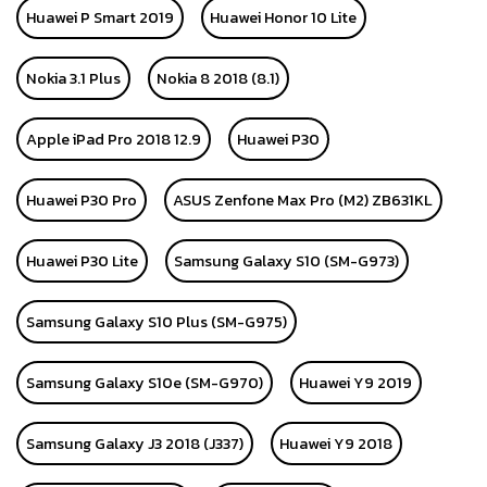
Huawei P Smart 2019
Huawei Honor 10 Lite
Nokia 3.1 Plus
Nokia 8 2018 (8.1)
Apple iPad Pro 2018 12.9
Huawei P30
Huawei P30 Pro
ASUS Zenfone Max Pro (M2) ZB631KL
Huawei P30 Lite
Samsung Galaxy S10 (SM-G973)
Samsung Galaxy S10 Plus (SM-G975)
Samsung Galaxy S10e (SM-G970)
Huawei Y9 2019
Samsung Galaxy J3 2018 (J337)
Huawei Y9 2018