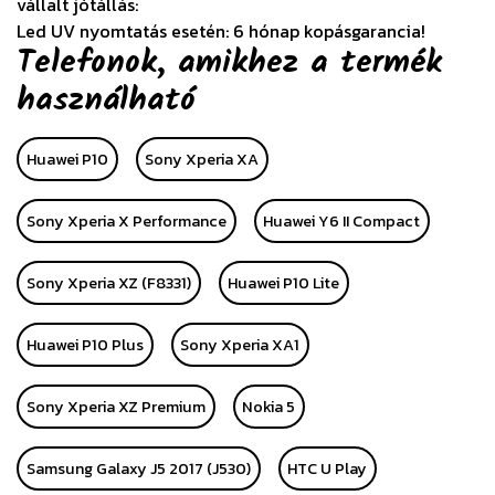
vállalt jótállás:
Led UV nyomtatás esetén: 6 hónap kopásgarancia!
Telefonok, amikhez a termék
használható
Huawei P10
Sony Xperia XA
Sony Xperia X Performance
Huawei Y6 II Compact
Sony Xperia XZ (F8331)
Huawei P10 Lite
Huawei P10 Plus
Sony Xperia XA1
Sony Xperia XZ Premium
Nokia 5
Samsung Galaxy J5 2017 (J530)
HTC U Play