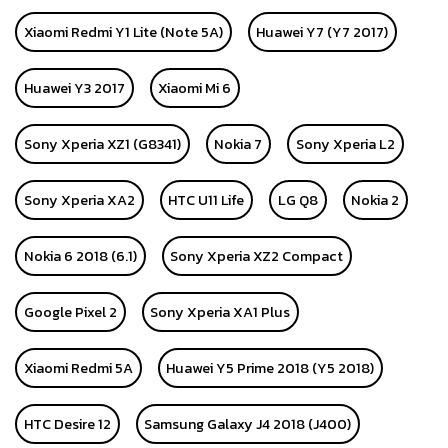
Xiaomi Redmi Y1 Lite (Note 5A)
Huawei Y7 (Y7 2017)
Huawei Y3 2017
Xiaomi Mi 6
Sony Xperia XZ1 (G8341)
Nokia 7
Sony Xperia L2
Sony Xperia XA2
HTC U11 Life
LG Q8
Nokia 2
Nokia 6 2018 (6.1)
Sony Xperia XZ2 Compact
Google Pixel 2
Sony Xperia XA1 Plus
Xiaomi Redmi 5A
Huawei Y5 Prime 2018 (Y5 2018)
HTC Desire 12
Samsung Galaxy J4 2018 (J400)