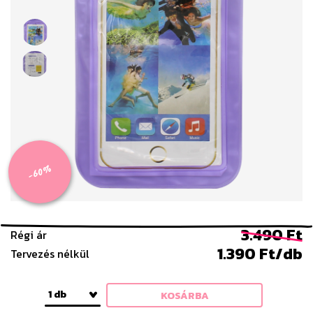
-60%
3.490 Ft
Régi ár
1.390 Ft/db
Tervezés nélkül
1 db
KOSÁRBA