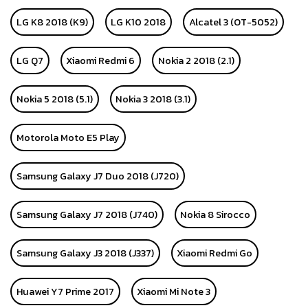
LG K8 2018 (K9)
LG K10 2018
Alcatel 3 (OT-5052)
LG Q7
Xiaomi Redmi 6
Nokia 2 2018 (2.1)
Nokia 5 2018 (5.1)
Nokia 3 2018 (3.1)
Motorola Moto E5 Play
Samsung Galaxy J7 Duo 2018 (J720)
Samsung Galaxy J7 2018 (J740)
Nokia 8 Sirocco
Samsung Galaxy J3 2018 (J337)
Xiaomi Redmi Go
Huawei Y7 Prime 2017
Xiaomi Mi Note 3