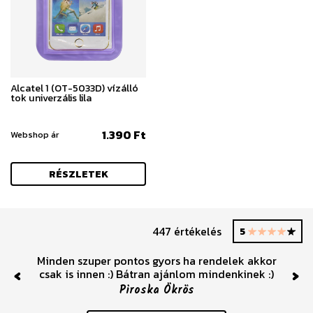
Alcatel 1 (OT-5033D) vízálló
tok univerzális lila
1.390 Ft
Webshop ár
RÉSZLETEK
447 értékelés
5
Minden szuper pontos gyors ha rendelek akkor
csak is innen :) Bátran ajánlom mindenkinek :)
Piroska Ökrös
Previous
Nex