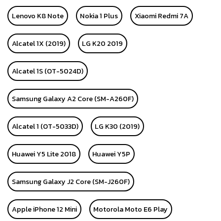
Lenovo K8 Note
Nokia 1 Plus
Xiaomi Redmi 7A
Alcatel 1X (2019)
LG K20 2019
Alcatel 1S (OT-5024D)
Samsung Galaxy A2 Core (SM-A260F)
Alcatel 1 (OT-5033D)
LG K30 (2019)
Huawei Y5 Lite 2018
Huawei Y5P
Samsung Galaxy J2 Core (SM-J260F)
Apple iPhone 12 Mini
Motorola Moto E6 Play