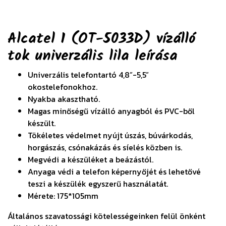
Alcatel 1 (OT-5033D) vízálló
tok univerzális lila
leírása
Univerzális telefontartó 4,8”-5,5”
okostelefonokhoz.
Nyakba akasztható.
Magas minőségű vízálló anyagból és PVC-ből
készült.
Tökéletes védelmet nyújt úszás, búvárkodás,
horgászás, csónakázás és síelés közben is.
Megvédi a készüléket a beázástól.
Anyaga védi a telefon képernyőjét és lehetővé
teszi a készülék egyszerű használatát.
Mérete: 175*105mm
Általános szavatossági kötelességeinken felül önként