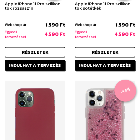
Apple iPhone 11 Pro szilikon
Apple iPhone 11 Pro szilikon
tok rózsaszín
tok sötétkék
1.590 Ft
1.590 Ft
Webshop ár
Webshop ár
Egyedi
Egyedi
4.590 Ft
4.590 Ft
tervezéssel
tervezéssel
RÉSZLETEK
RÉSZLETEK
INDULHAT A TERVEZÉS
INDULHAT A TERVEZÉS
-45%