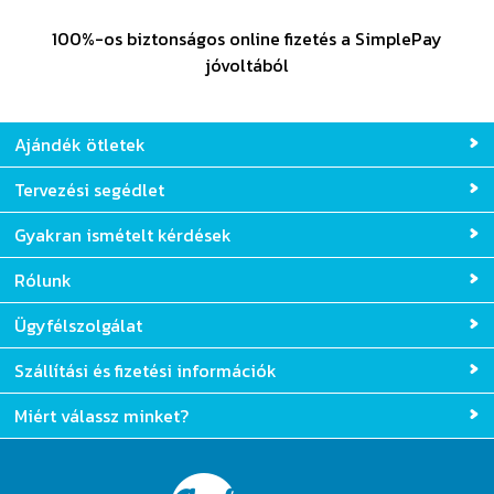
100%-os biztonságos online fizetés a SimplePay
jóvoltából
Ajándék ötletek
Tervezési segédlet
Gyakran ismételt kérdések
Rólunk
Ügyfélszolgálat
Szállítási és fizetési információk
Miért válassz minket?