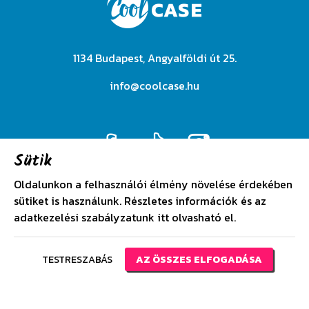
1134 Budapest, Angyalföldi út 25.
info@coolcase.hu
Sütik
Oldalunkon a felhasználói élmény növelése érdekében
sütiket is használunk. Részletes információk és az
Adatkezelési szabályzat
adatkezelési szabályzatunk
itt
olvasható el.
Általános szerződési feltételek
TESTRESZABÁS
AZ ÖSSZES ELFOGADÁSA
Copyright 2026 CoolCase Design by BrandBar