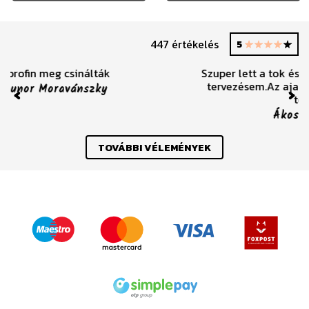
447 értékelés
5
Szuper lett a tok és nagyon jól megvalósították a
tervezésem.Az ajandék üvegfólia pedig a hab a
tortán, köszi!
Previous
Nex
Ákos Donát Domján
TOVÁBBI VÉLEMÉNYEK