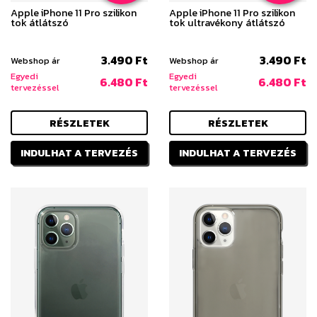
Apple iPhone 11 Pro szilikon
Apple iPhone 11 Pro szilikon
tok átlátszó
tok ultravékony átlátszó
3.490 Ft
3.490 Ft
Webshop ár
Webshop ár
Egyedi
Egyedi
6.480 Ft
6.480 Ft
tervezéssel
tervezéssel
RÉSZLETEK
RÉSZLETEK
INDULHAT A TERVEZÉS
INDULHAT A TERVEZÉS