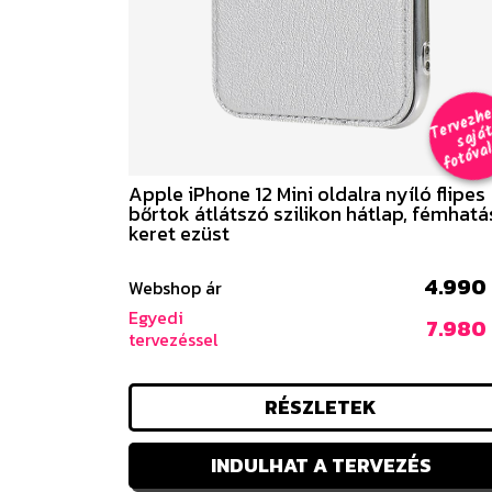
e
a
al 
Apple iPhone 12 Mini oldalra nyíló flipes
bőrtok átlátszó szilikon hátlap, fémhatá
keret ezüst
4.990 
Webshop ár
Egyedi
7.980 
tervezéssel
RÉSZLETEK
INDULHAT A TERVEZÉS