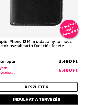
er
v
e
z
h
e
t
ő
aj
á
f
o
t
ó
v
al i
s
T
t
s
!
ple iPhone 12 Mini oldalra nyíló flipes
rtok asztali tartó funkciós fekete
3.490 Ft
bshop ár
yedi
6.480 Ft
rvezéssel
RÉSZLETEK
INDULHAT A TERVEZÉS