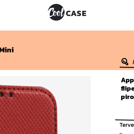
Mini
Appl
fli
piro
Terve