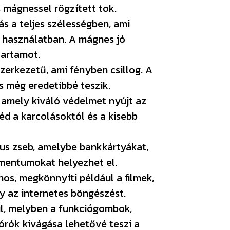
s mágnessel rögzített tok.
s a teljes szélességben, ami
 használatban. A mágnes jó
tartamot.
zerkezetű, ami fényben csillog. A
és még eredetibbé teszik.
, amely kiváló védelmet nyújt az
d a karcolásoktól és a kisebb
kus zseb, amelybe bankkártyákat,
mentumokat helyezhet el.
os, megkönnyíti például a filmek,
 az internetes böngészést.
rül, melyben a funkciógombok,
órók kivágása lehetővé teszi a