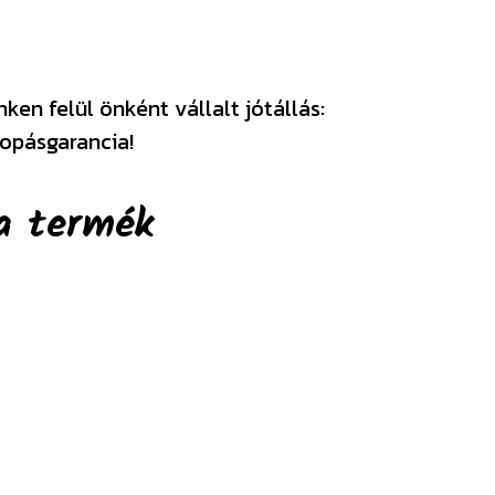
en felül önként vállalt jótállás:
opásgarancia!
a termék