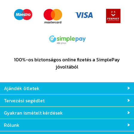
100%-os biztonságos online fizetés a SimplePay
jóvoltából
Ajándék ötletek
Tervezési segédlet
Gyakran ismételt kérdések
Rólunk