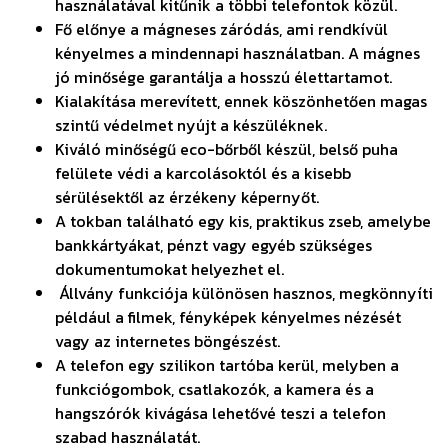
használatával kitűnik a többi telefontok közül.
Fő előnye a mágneses záródás, ami rendkívül
kényelmes a mindennapi használatban. A mágnes
jó minősége garantálja a hosszú élettartamot.
Kialakítása merevített, ennek köszönhetően magas
szintű védelmet nyújt a készüléknek.
Kiváló minőségű eco-bőrből készül, belső puha
felülete védi a karcolásoktól és a kisebb
sérülésektől az érzékeny képernyőt.
A tokban található egy kis, praktikus zseb, amelybe
bankkártyákat, pénzt vagy egyéb szükséges
dokumentumokat helyezhet el.
Állvány funkciója különösen hasznos, megkönnyíti
például a filmek, fényképek kényelmes nézését
vagy az internetes böngészést.
A telefon egy szilikon tartóba kerül, melyben a
funkciógombok, csatlakozók, a kamera és a
hangszórók kivágása lehetővé teszi a telefon
szabad használatát.