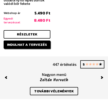
oldalra nyíló flipes bőrtok
valódi bőr fekete
5.490 Ft
Webshop ár
Egyedi
8.480 Ft
tervezéssel
RÉSZLETEK
INDULHAT A TERVEZÉS
447 értékelés
5
Nagyon menü
Zoltán Horvath
Previous
Nex
TOVÁBBI VÉLEMÉNYEK