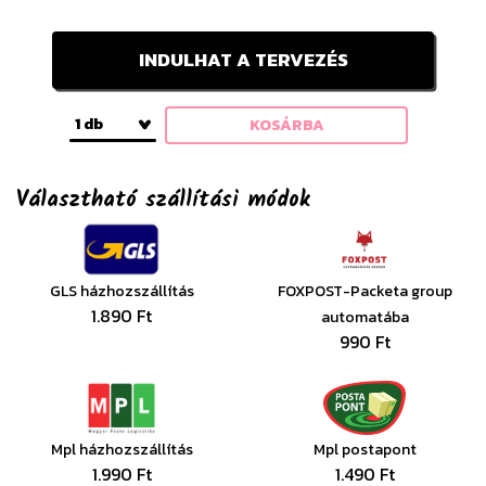
INDULHAT A TERVEZÉS
1 db
KOSÁRBA
Választható szállítási módok
GLS házhozszállítás
FOXPOST-Packeta group
1.890 Ft
automatába
990 Ft
Mpl házhozszállítás
Mpl postapont
1.990 Ft
1.490 Ft