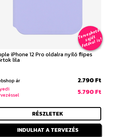
er
v
e
z
h
e
t
ő
aj
á
f
o
t
ó
v
al i
s
T
t
s
!
ple iPhone 12 Pro oldalra nyíló flipes
rtok lila
2.790 Ft
bshop ár
yedi
5.790 Ft
rvezéssel
RÉSZLETEK
INDULHAT A TERVEZÉS