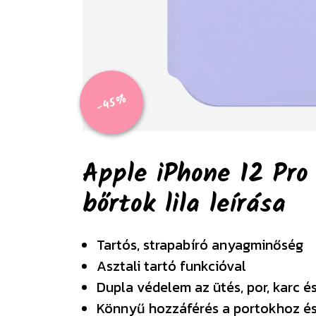
-45%
Apple iPhone 12 Pro 
bőrtok lila
leírása
Tartós, strapabíró anyagminőség
Asztali tartó funkcióval
Dupla védelem az ütés, por, karc 
Könnyű hozzáférés a portokhoz é