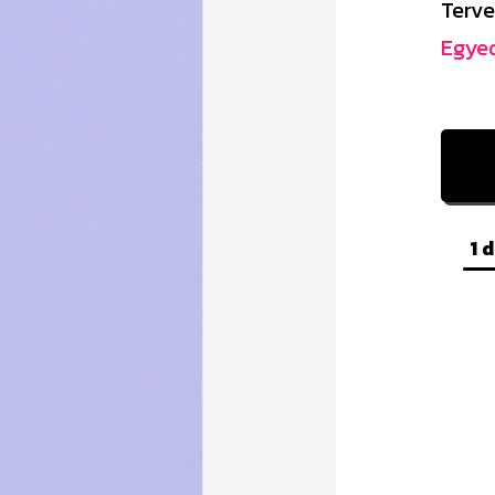
Terve
Egyed
1 