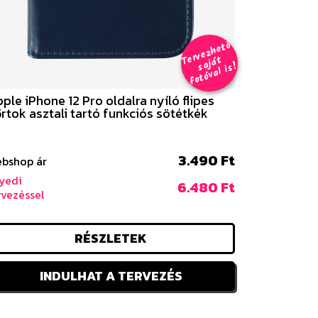
er
v
e
z
h
e
t
ő
aj
á
f
o
t
ó
v
al i
s
T
t
s
!
ple iPhone 12 Pro oldalra nyíló flipes
rtok asztali tartó funkciós sötétkék
3.490 Ft
bshop ár
yedi
6.480 Ft
rvezéssel
RÉSZLETEK
INDULHAT A TERVEZÉS