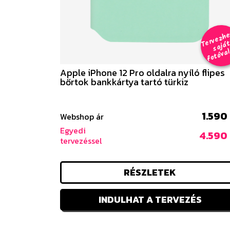
e
a
al 
Apple iPhone 12 Pro oldalra nyíló flipes
bőrtok bankkártya tartó türkiz
1.590
Webshop ár
Egyedi
4.590 
tervezéssel
RÉSZLETEK
INDULHAT A TERVEZÉS