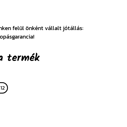
en felül önként vállalt jótállás:
opásgarancia!
a termék
12