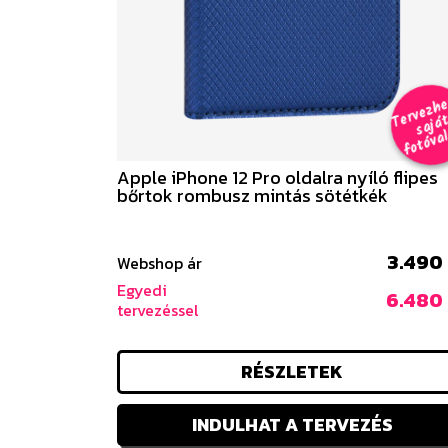
e
a
al 
Apple iPhone 12 Pro oldalra nyíló flipes
bőrtok rombusz mintás sötétkék
3.490 
Webshop ár
Egyedi
6.480 
tervezéssel
RÉSZLETEK
INDULHAT A TERVEZÉS