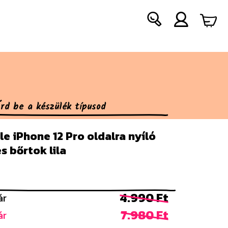
e iPhone 12 Pro oldalra nyíló
es bőrtok lila
4.990 Ft
ár
7.980 Ft
ár