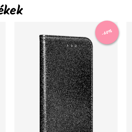
ékek
-60%