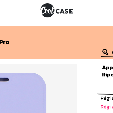
 Pro
Appl
flip
Régi 
Régi 