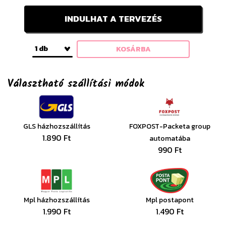
INDULHAT A TERVEZÉS
1 db
KOSÁRBA
Választható szállítási módok
GLS házhozszállítás
FOXPOST-Packeta group
1.890 Ft
automatába
990 Ft
Mpl házhozszállítás
Mpl postapont
1.990 Ft
1.490 Ft