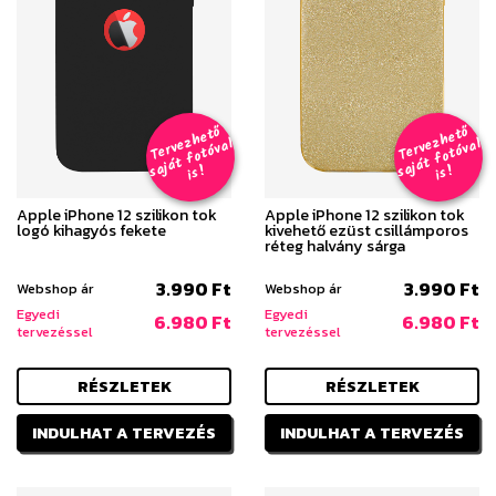
T
er
v
h
e
t
ő
aj
á
t
f
o
t
ó
v
i
s
T
er
v
h
e
t
ő
aj
á
t
f
o
t
ó
v
i
s
e
z
al
e
z
al
s
!
s
!
Apple iPhone 12 szilikon tok
Apple iPhone 12 szilikon tok
logó kihagyós fekete
kivehető ezüst csillámporos
réteg halvány sárga
3.990 Ft
3.990 Ft
Webshop ár
Webshop ár
Egyedi
Egyedi
6.980 Ft
6.980 Ft
tervezéssel
tervezéssel
RÉSZLETEK
RÉSZLETEK
INDULHAT A TERVEZÉS
INDULHAT A TERVEZÉS