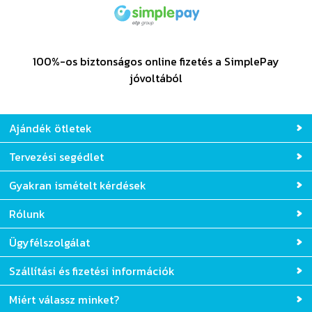
100%-os biztonságos online fizetés a SimplePay
jóvoltából
Ajándék ötletek
Tervezési segédlet
Gyakran ismételt kérdések
Rólunk
Ügyfélszolgálat
Szállítási és fizetési információk
Miért válassz minket?