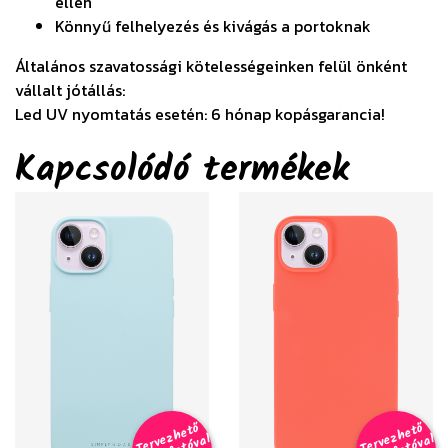
ellen
Könnyű felhelyezés és kivágás a portoknak
Általános szavatossági kötelességeinken felül önként
vállalt jótállás:
Led UV nyomtatás esetén: 6 hónap kopásgarancia!
Kapcsolódó termékek
T
er
v
h
e
t
ő
aj
á
t
f
o
t
ó
v
i
s
T
er
v
h
e
t
ő
aj
á
t
f
o
t
ó
v
i
s