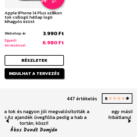
s
!
Apple iPhone 14 Plus szilikon
tok csillogó hátlap logó
kihagyós ezüst
3.990 Ft
Webshop ár
Egyedi
6.980 Ft
tervezéssel
RÉSZLETEK
INDULHAT A TERVEZÉS
447 értékelés
5
egy másik cégtől ütődésekkel érkezett de ez
hibátlanul és nagyon jó minőségű hibátlan csak
ajánlani tudom
Previous
Nex
Zsófi Cserjési