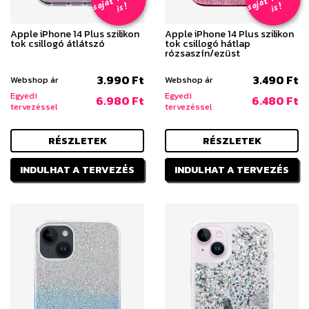
s
!
s
!
Apple iPhone 14 Plus szilikon
Apple iPhone 14 Plus szilikon
tok csillogó átlátszó
tok csillogó hátlap
rózsaszín/ezüst
3.990 Ft
3.490 Ft
Webshop ár
Webshop ár
Egyedi
Egyedi
6.980 Ft
6.480 Ft
tervezéssel
tervezéssel
RÉSZLETEK
RÉSZLETEK
INDULHAT A TERVEZÉS
INDULHAT A TERVEZÉS