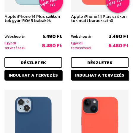
e
z
al
e
z
al
s
!
s
!
Apple iPhone 14 Plus szilikon
Apple iPhone 14 Plus szilikon
tok gyári ROAR babakék
tok matt barackszínű
5.490 Ft
3.490 Ft
Webshop ár
Webshop ár
Egyedi
Egyedi
8.480 Ft
6.480 Ft
tervezéssel
tervezéssel
RÉSZLETEK
RÉSZLETEK
INDULHAT A TERVEZÉS
INDULHAT A TERVEZÉS