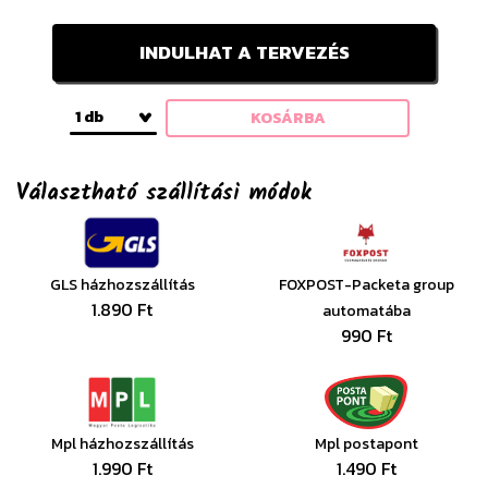
INDULHAT A TERVEZÉS
1 db
KOSÁRBA
Választható szállítási módok
GLS házhozszállítás
FOXPOST-Packeta group
1.890 Ft
automatába
990 Ft
Mpl házhozszállítás
Mpl postapont
1.990 Ft
1.490 Ft