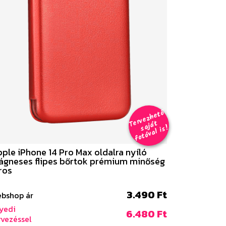
er
v
e
z
h
e
t
ő
aj
á
f
o
t
ó
v
al i
s
T
t
s
!
ple iPhone 14 Pro Max oldalra nyíló
gneses flipes bőrtok prémium minőség
ros
3.490 Ft
bshop ár
yedi
6.480 Ft
rvezéssel