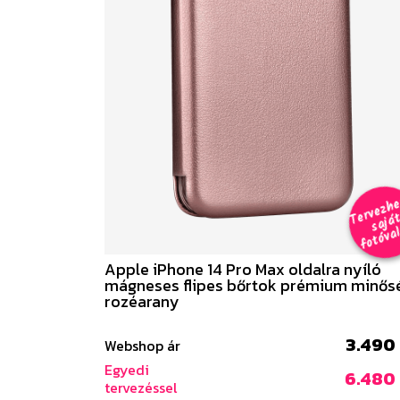
e
a
al 
Apple iPhone 14 Pro Max oldalra nyíló
mágneses flipes bőrtok prémium minős
rozéarany
3.490 
Webshop ár
Egyedi
6.480 
tervezéssel