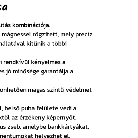
sa
litás kombinációja.
s mágnessel rögzített, mely precíz
álatával kitűnik a többi
i rendkívül kényelmes a
s jó minősége garantálja a
szönhetően magas szintű védelmet
, belső puha felülete védi a
ektől az érzékeny képernyőt.
kus zseb, amelybe bankkártyákat,
mentumokat helyezhet el.