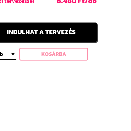
6.480 Ft/db
i tervezéssel
INDULHAT A TERVEZÉS
db
KOSÁRBA