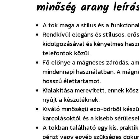
minőség arany
leírá
A tok maga a stílus és a funkciona
Rendkívül elegáns és stílusos, erő
kidolgozásával és kényelmes haszn
telefontok közül.
Fő előnye a mágneses záródás, am
mindennapi használatban. A mágne
hosszú élettartamot.
Kialakítása merevített, ennek kö
nyújt a készüléknek.
Kiváló minőségű eco-bőrből készül
karcolásoktól és a kisebb sérülés
A tokban található egy kis, prakti
pénzt vagy egyéb szükséges doku