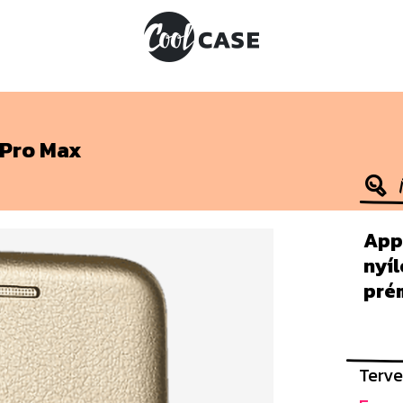
 Pro Max
Appl
nyíl
pré
Terve