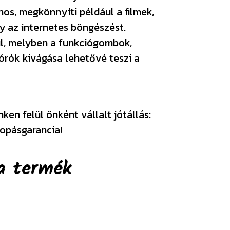
os, megkönnyíti például a filmek,
 az internetes böngészést.
rül, melyben a funkciógombok,
órók kivágása lehetővé teszi a
en felül önként vállalt jótállás:
opásgarancia!
a termék