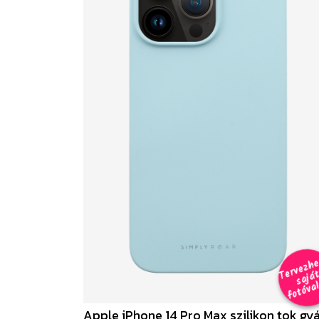
e
a
al 
Apple iPhone 14 Pro Max szilikon tok gyá