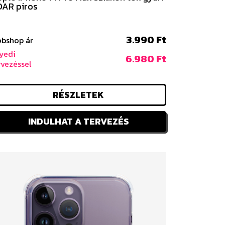
AR piros
3.990 Ft
bshop ár
yedi
6.980 Ft
rvezéssel
RÉSZLETEK
INDULHAT A TERVEZÉS