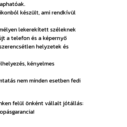
kaphatóak.
ikonból készült, ami rendkívül
mélyen lekerekített széleknek
jt a telefon és a képernyő
szerencsétlen helyzetek és
elhelyezés, kényelmes
omtatás nem minden esetben fedi
en felül önként vállalt jótállás:
opásgarancia!