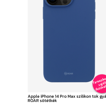
e
a
al 
Apple iPhone 14 Pro Max szilikon tok gyá
ROAR sötétkék