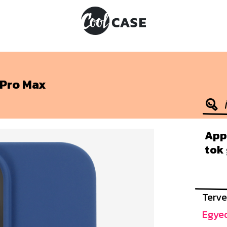
 Pro Max
Appl
tok
Terve
Egyed