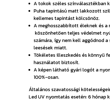
A tokok széles színválasztékban 
Puha tapintású matt lakkozott szil
kellemes tapintást kölcsönöz.
A meghosszabbított éleknek és a 
köszönhetően teljes védelmet nyú
számára, így nem kell aggódnod a 
leesések miatt.
Tökéletes illeszkedés és könnyű f
használatot biztosít.
A képen látható gyári logót a ny
100%-osan.
Általános szavatossági kötelességeink
Led UV nyomtatás esetén: 6 hónap k