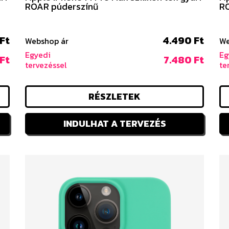
ROAR púderszínű
RO
Ft
4.490 Ft
Webshop ár
We
Egyedi
Eg
Ft
7.480 Ft
tervezéssel
te
RÉSZLETEK
INDULHAT A TERVEZÉS