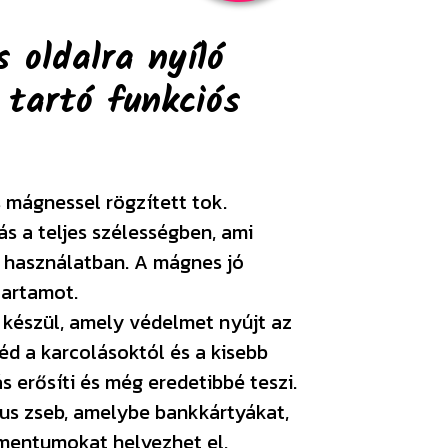
 oldalra nyíló
i tartó funkciós
s mágnessel rögzített tok.
s a teljes szélességben, ami
 használatban. A mágnes jó
tartamot.
készül, amely védelmet nyújt az
d a karcolásoktól és a kisebb
s erősíti és még eredetibbé teszi.
kus zseb, amelybe bankkártyákat,
mentumokat helyezhet el.