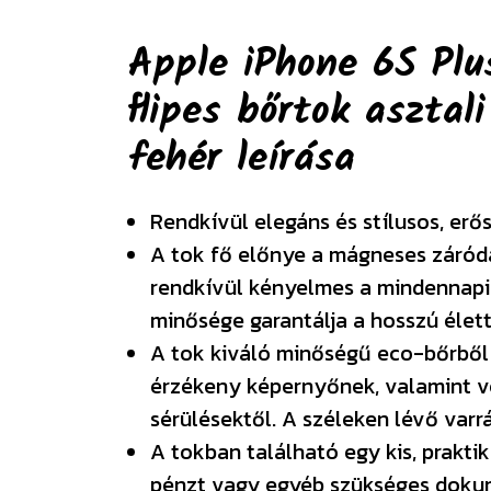
Apple iPhone 6S Plus
flipes bőrtok asztal
fehér
leírása
Rendkívül elegáns és stílusos, erő
A tok fő előnye a mágneses záródá
rendkívül kényelmes a mindennapi
minősége garantálja a hosszú élet
A tok kiváló minőségű eco-bőrből 
érzékeny képernyőnek, valamint vé
sérülésektől. A széleken lévő varrá
A tokban található egy kis, prakti
pénzt vagy egyéb szükséges doku