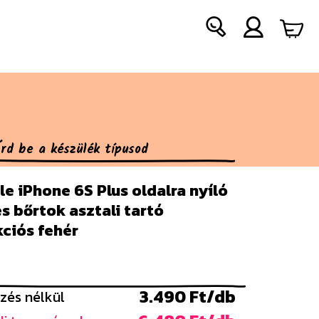
e iPhone 6S Plus oldalra nyíló
es bőrtok asztali tartó
ciós fehér
3.490 Ft/db
zés nélkül