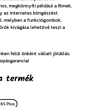
os, megkönnyíti például a filmek,
 az internetes böngészést.
rül, melyben a funkciógombok,
órók kivágása lehetővé teszi a
en felül önként vállalt jótállás:
opásgarancia!
a termék
 6S Plus