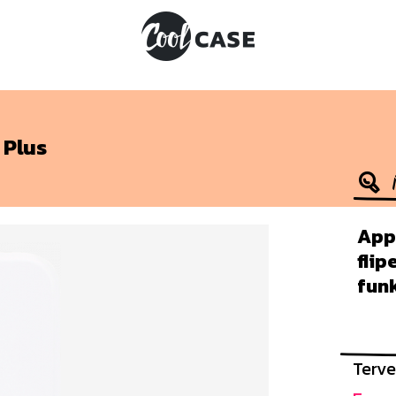
 Plus
Appl
flip
funk
Terve