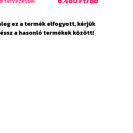
6.480 Ft/db
i tervezéssel
leg ez a termék elfogyott, kérjük
éssz a hasonló termékek között!