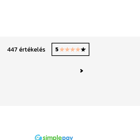
447 értékelés
5
Millió kösz
Next