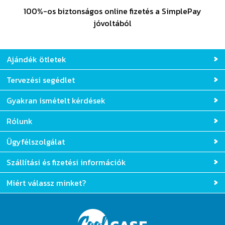
100%-os biztonságos online fizetés a SimplePay
jóvoltából
Ajándék ötletek
Tervezési segédlet
Gyakran ismételt kérdések
Rólunk
Ügyfélszolgálat
Szállítási és fizetési információk
Miért válassz minket?