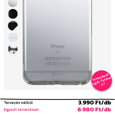
T
er
v
h
e
t
ő
aj
á
t
f
o
t
ó
v
i
s
e
z
al
s
!
3.990 Ft/db
Tervezés nélkül
6.980 Ft/db
Egyedi tervezéssel