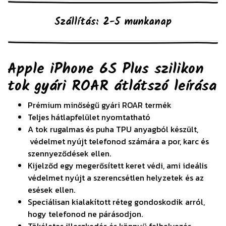
Szállítás: 2-5 munkanap
Apple iPhone 6S Plus szilikon
tok gyári ROAR átlátszó
leírása
Prémium minőségű gyári ROAR termék
Teljes hátlapfelület nyomtatható
A tok rugalmas és puha TPU anyagból készült,
védelmet nyújt telefonod számára a por, karc és
szennyeződések ellen.
Kijelződ egy megerősített keret védi, ami ideális
védelmet nyújt a szerencsétlen helyzetek és az
esések ellen.
Speciálisan kialakított réteg gondoskodik arról,
hogy telefonod ne párásodjon.
Tökéletes illeszkedés és könnyű felhelyezés,