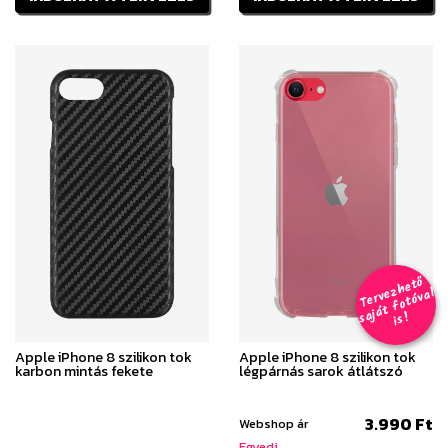
T
er
v
h
e
t
ő
aj
á
t
f
o
t
ó
v
i
s
e
z
al
s
!
Apple iPhone 8 szilikon tok
Apple iPhone 8 szilikon tok
karbon mintás fekete
légpárnás sarok átlátszó
3.990 Ft
Webshop ár
Egyedi