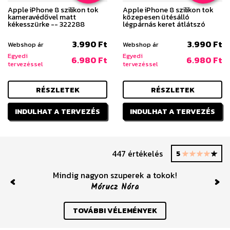
Apple iPhone 8 szilikon tok
Apple iPhone 8 szilikon tok
kameravédővel matt
közepesen ütésálló
kékesszürke -- 322288
légpárnás keret átlátszó
3.990 Ft
3.990 Ft
Webshop ár
Webshop ár
Egyedi
Egyedi
6.980 Ft
6.980 Ft
tervezéssel
tervezéssel
RÉSZLETEK
RÉSZLETEK
INDULHAT A TERVEZÉS
INDULHAT A TERVEZÉS
447 értékelés
5
Mindig nagyon szuperek a tokok!
Mórucz Nóra
Previous
Nex