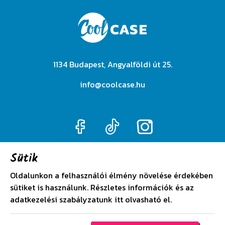
1134 Budapest, Angyalföldi út 25.
info@coolcase.hu
Sütik
Oldalunkon a felhasználói élmény növelése érdekében
Adatkezelési szabályzat
sütiket is használunk. Részletes információk és az
adatkezelési szabályzatunk
itt
olvasható el.
Általános szerződési feltételek