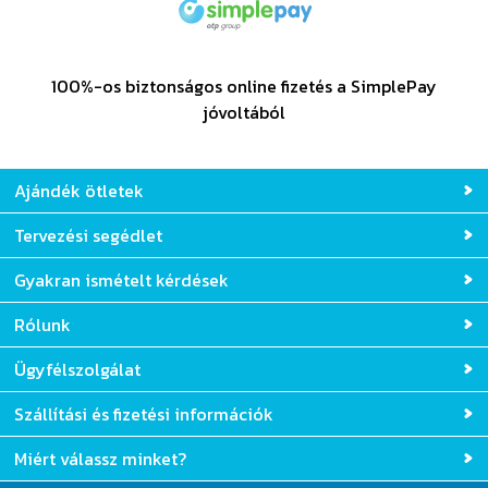
100%-os biztonságos online fizetés a SimplePay
jóvoltából
Ajándék ötletek
Tervezési segédlet
Gyakran ismételt kérdések
Rólunk
Ügyfélszolgálat
Szállítási és fizetési információk
Miért válassz minket?