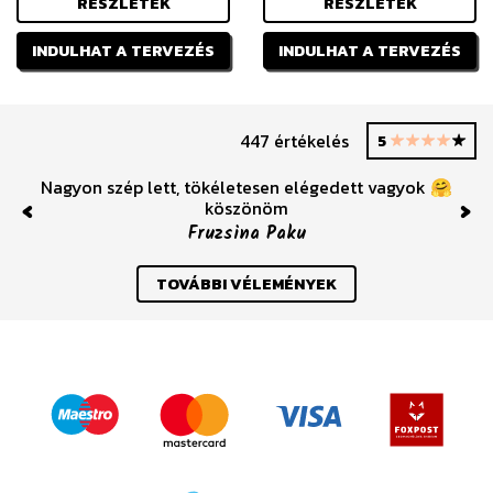
RÉSZLETEK
RÉSZLETEK
INDULHAT A TERVEZÉS
INDULHAT A TERVEZÉS
447 értékelés
5
Nagyon szép lett, tökéletesen elégedett vagyok 🤗
köszönöm
Fruzsina Paku
Previous
Nex
TOVÁBBI VÉLEMÉNYEK