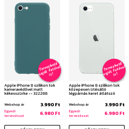
T
er
v
h
e
t
ő
aj
á
t
f
o
t
ó
v
i
s
T
er
v
h
e
t
ő
aj
á
t
f
o
t
ó
v
i
s
e
z
al
e
z
al
s
!
s
!
Apple iPhone 8 szilikon tok
Apple iPhone 8 szilikon tok
kameravédővel matt
közepesen ütésálló
kékesszürke -- 322288
légpárnás keret átlátszó
3.990 Ft
3.990 Ft
Webshop ár
Webshop ár
Egyedi
Egyedi
6.980 Ft
6.980 Ft
tervezéssel
tervezéssel