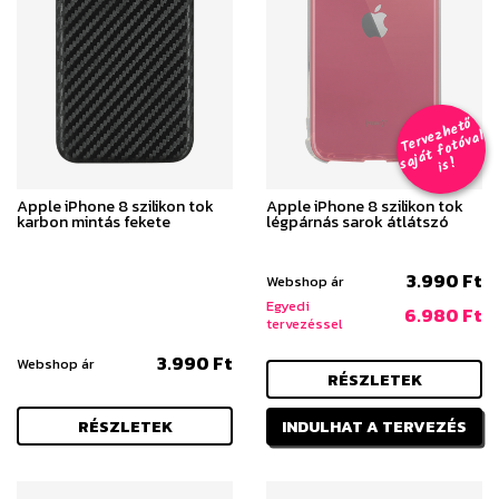
T
er
v
h
e
t
ő
aj
á
t
f
o
t
ó
v
i
s
e
z
al
s
!
Apple iPhone 8 szilikon tok
Apple iPhone 8 szilikon tok
karbon mintás fekete
légpárnás sarok átlátszó
3.990 Ft
Webshop ár
Egyedi
6.980 Ft
tervezéssel
3.990 Ft
Webshop ár
RÉSZLETEK
RÉSZLETEK
INDULHAT A TERVEZÉS