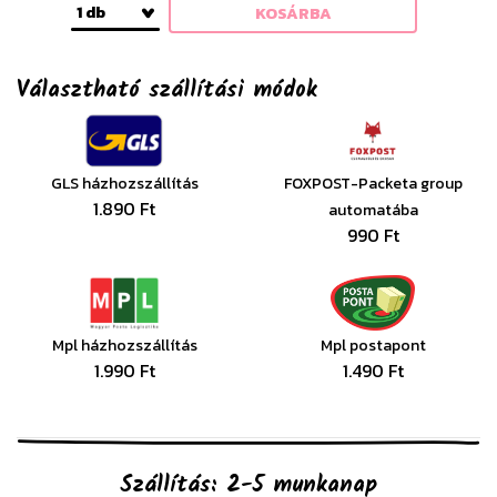
1 db
KOSÁRBA
Választható szállítási módok
GLS házhozszállítás
FOXPOST-Packeta group
1.890 Ft
automatába
990 Ft
Mpl házhozszállítás
Mpl postapont
1.990 Ft
1.490 Ft
Szállítás: 2-5 munkanap