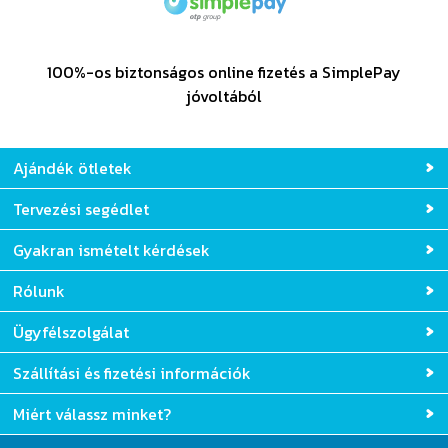
100%-os biztonságos online fizetés a SimplePay
jóvoltából
Ajándék ötletek
Tervezési segédlet
Gyakran ismételt kérdések
Rólunk
Ügyfélszolgálat
Szállítási és fizetési információk
Miért válassz minket?