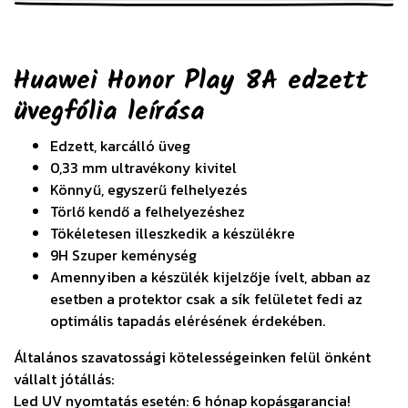
Huawei Honor Play 8A edzett
üvegfólia
leírása
Edzett, karcálló üveg
0,33 mm ultravékony kivitel
Könnyű, egyszerű felhelyezés
Törlő kendő a felhelyezéshez
Tökéletesen illeszkedik a készülékre
9H Szuper keménység
Amennyiben a készülék kijelzője ívelt, abban az
esetben a protektor csak a sík felületet fedi az
optimális tapadás elérésének érdekében.
Általános szavatossági kötelességeinken felül önként
vállalt jótállás:
Led UV nyomtatás esetén: 6 hónap kopásgarancia!