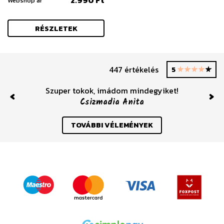
2.990 Ft
Webshop ár
RÉSZLETEK
447 értékelés
5
Szuper tokok, imádom mindegyiket!
Csizmadia Anita
Previous
Nex
TOVÁBBI VÉLEMÉNYEK