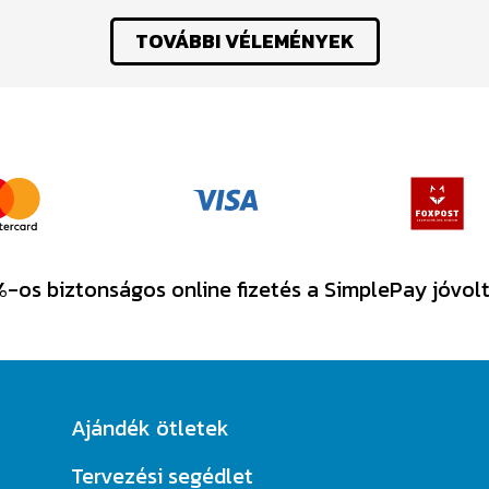
TOVÁBBI VÉLEMÉNYEK
-os biztonságos online fizetés a SimplePay jóvol
Ajándék ötletek
Tervezési segédlet