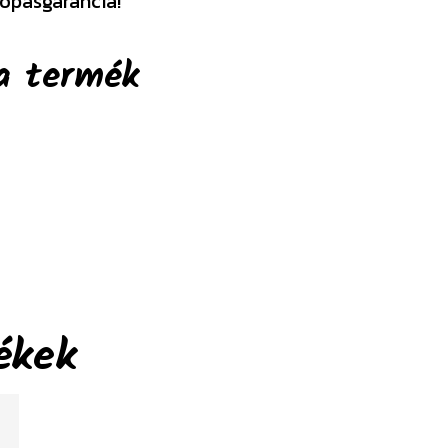
opásgarancia!
a termék
ékek