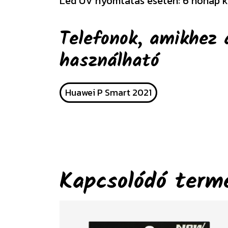
Led UV nyomtatás esetén: 6 hónap k
Telefonok, amikhez 
használható
Huawei P Smart 2021
Kapcsolódó term