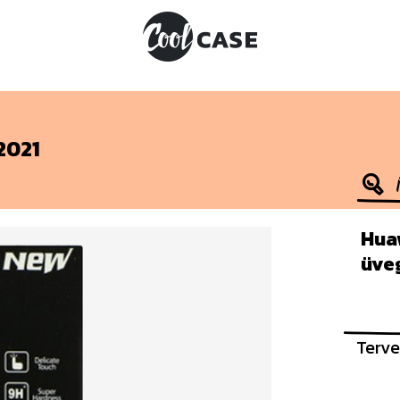
2021
Hua
üve
Terve