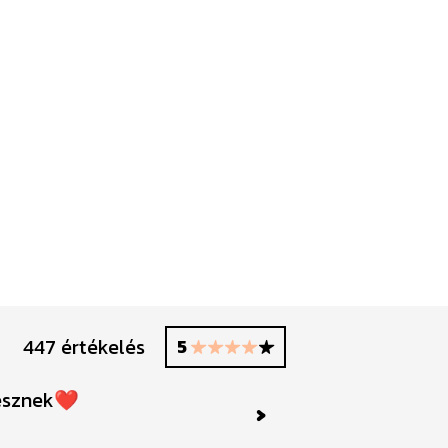
447 értékelés
5
lesznek❤️
Next