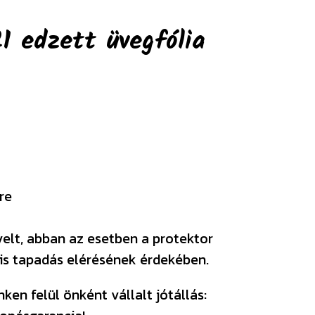
 edzett üvegfólia
re
velt, abban az esetben a protektor
ális tapadás elérésének érdekében.
en felül önként vállalt jótállás: