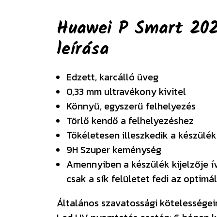
Huawei P Smart 2021
leírása
Edzett, karcálló üveg
0,33 mm ultravékony kivitel
Könnyű, egyszerű felhelyezés
Törlő kendő a felhelyezéshez
Tökéletesen illeszkedik a készülék
9H Szuper keménység
Amennyiben a készülék kijelzője í
csak a sík felületet fedi az optim
Általános szavatossági kötelességeink