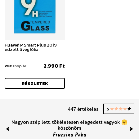
Huawei P Smart Plus 2019
edzett üvegfólia
2.990 Ft
Webshop ár
RÉSZLETEK
447 értékelés
5
Nagyon szép lett, tökéletesen elégedett vagyok 🤗
köszönöm
Fruzsina Paku
Previous
Nex