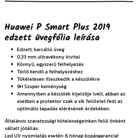
Huawei P Smart Plus 2019
edzett üvegfólia
leírása
Edzett, karcálló üveg
0,33 mm ultravékony kivitel
Könnyű, egyszerű felhelyezés
Törlő kendő a felhelyezéshez
Tökéletesen illeszkedik a készülékre
9H Szuper keménység
Amennyiben a készülék kijelzője ívelt, abban az
esetben a protektor csak a sík felületet fedi az
optimális tapadás elérésének érdekében.
Általános szavatossági kötelességeinken felül önként
vállalt jótállás:
Led UV nyomtatás esetén: 6 hónap kopásgarancia!