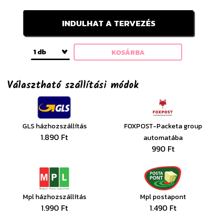
INDULHAT A TERVEZÉS
1 db
KOSÁRBA
Választható szállítási módok
GLS házhozszállítás
FOXPOST-Packeta group
1.890 Ft
automatába
990 Ft
Mpl házhozszállítás
Mpl postapont
1.990 Ft
1.490 Ft