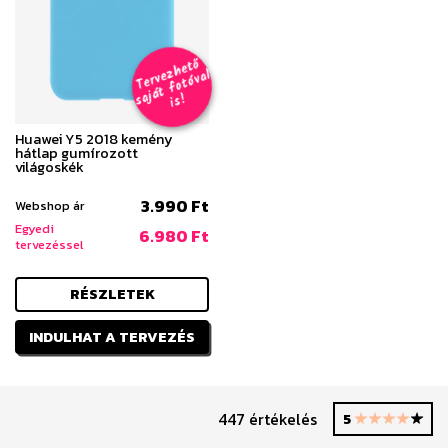
T
er
v
h
e
t
ő
aj
á
t
f
o
t
ó
v
i
s
e
z
al
s
!
Huawei Y5 2018 kemény
hátlap gumírozott
világoskék
3.990 Ft
Webshop ár
Egyedi
6.980 Ft
tervezéssel
RÉSZLETEK
INDULHAT A TERVEZÉS
447 értékelés
5