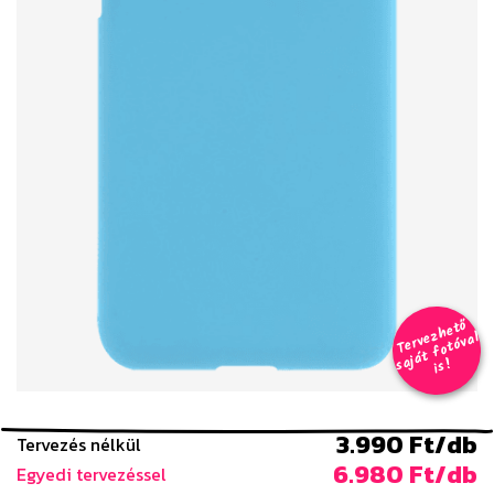
T
er
v
h
e
t
ő
aj
á
t
f
o
t
ó
v
i
s
e
z
al
s
!
3.990 Ft/db
Tervezés nélkül
6.980 Ft/db
Egyedi tervezéssel