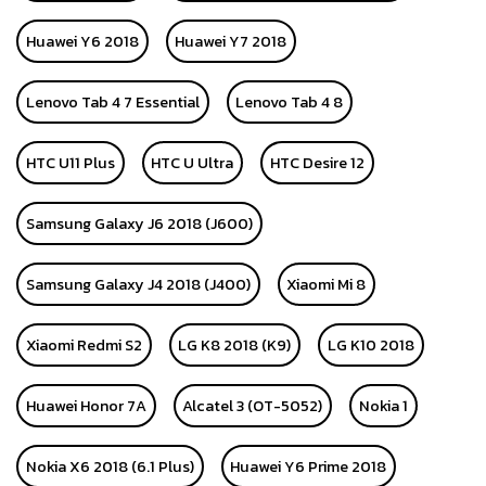
Huawei Y6 2018
Huawei Y7 2018
Lenovo Tab 4 7 Essential
Lenovo Tab 4 8
HTC U11 Plus
HTC U Ultra
HTC Desire 12
Samsung Galaxy J6 2018 (J600)
Samsung Galaxy J4 2018 (J400)
Xiaomi Mi 8
Xiaomi Redmi S2
LG K8 2018 (K9)
LG K10 2018
Huawei Honor 7A
Alcatel 3 (OT-5052)
Nokia 1
Nokia X6 2018 (6.1 Plus)
Huawei Y6 Prime 2018