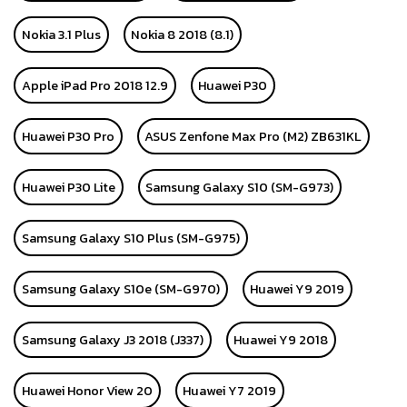
Nokia 3.1 Plus
Nokia 8 2018 (8.1)
Apple iPad Pro 2018 12.9
Huawei P30
Huawei P30 Pro
ASUS Zenfone Max Pro (M2) ZB631KL
Huawei P30 Lite
Samsung Galaxy S10 (SM-G973)
Samsung Galaxy S10 Plus (SM-G975)
Samsung Galaxy S10e (SM-G970)
Huawei Y9 2019
Samsung Galaxy J3 2018 (J337)
Huawei Y9 2018
Huawei Honor View 20
Huawei Y7 2019