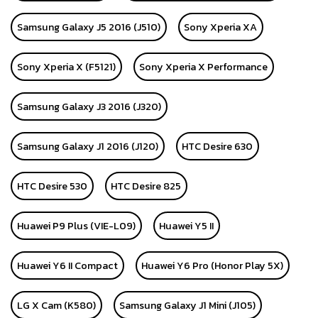
Samsung Galaxy J5 2016 (J510)
Sony Xperia XA
Sony Xperia X (F5121)
Sony Xperia X Performance
Samsung Galaxy J3 2016 (J320)
Samsung Galaxy J1 2016 (J120)
HTC Desire 630
HTC Desire 530
HTC Desire 825
Huawei P9 Plus (VIE-L09)
Huawei Y5 II
Huawei Y6 II Compact
Huawei Y6 Pro (Honor Play 5X)
LG X Cam (K580)
Samsung Galaxy J1 Mini (J105)