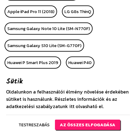
Apple iPad Pro 11 (2018)
LG G8s ThinQ
Samsung Galaxy Note 10 Lite (SM-N770F)
Samsung Galaxy S10 Lite (SM-G770F)
Huawei P Smart Plus 2019
Huawei P40
Sütik
Huawei P40 Pro
Alcatel 1 (OT-5033D)
LG K40S
Oldalunkon a felhasználói élmény növelése érdekében
Apple iPhone SE (2020)
Huawei P40 Lite
sütiket is használunk. Részletes információk és az
adatkezelési szabályzatunk
itt
olvasható el.
Huawei P40 Lite E
Samsung Galaxy A21 (SM-A210F)
TESTRESZABÁS
AZ ÖSSZES ELFOGADÁSA
Huawei Y6s (2019)
Xiaomi Redmi Note 9S