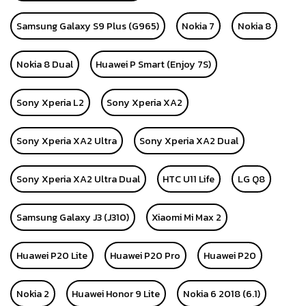
Samsung Galaxy S9 Plus (G965)
Nokia 7
Nokia 8
Nokia 8 Dual
Huawei P Smart (Enjoy 7S)
Sony Xperia L2
Sony Xperia XA2
Sony Xperia XA2 Ultra
Sony Xperia XA2 Dual
Sony Xperia XA2 Ultra Dual
HTC U11 Life
LG Q8
Samsung Galaxy J3 (J310)
Xiaomi Mi Max 2
Huawei P20 Lite
Huawei P20 Pro
Huawei P20
Nokia 2
Huawei Honor 9 Lite
Nokia 6 2018 (6.1)