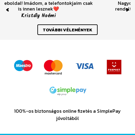
Nagyon szèpen köszönöm már többször is
rendeltem mindig nagyon elégedett voltam.
Previous
Nex
Nikolett Rebeka Kovács
TOVÁBBI VÉLEMÉNYEK
100%-os biztonságos online fizetés a SimplePay
jóvoltából