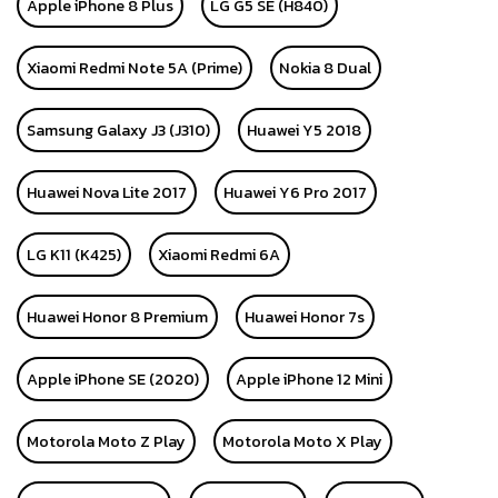
Apple iPhone 8 Plus
LG G5 SE (H840)
Xiaomi Redmi Note 5A (Prime)
Nokia 8 Dual
Samsung Galaxy J3 (J310)
Huawei Y5 2018
Huawei Nova Lite 2017
Huawei Y6 Pro 2017
LG K11 (K425)
Xiaomi Redmi 6A
Huawei Honor 8 Premium
Huawei Honor 7s
Apple iPhone SE (2020)
Apple iPhone 12 Mini
Motorola Moto Z Play
Motorola Moto X Play