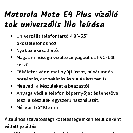
Motorola Moto E4 Plus vízálló
tok univerzális lila
leírása
Univerzális telefontartó 4,8”-5,5”
okostelefonokhoz.
Nyakba akasztható.
Magas minőségű vízálló anyagból és PVC-ből
készült.
Tökéletes védelmet nyújt úszás, búvárkodás,
horgászás, csónakázás és síelés közben is.
Megvédi a készüléket a beázástól.
Anyaga védi a telefon képernyőjét és lehetővé
teszi a készülék egyszerű használatát.
Mérete: 175*105mm
Általános szavatossági kötelességeinken felül önként
vállalt jótállás: