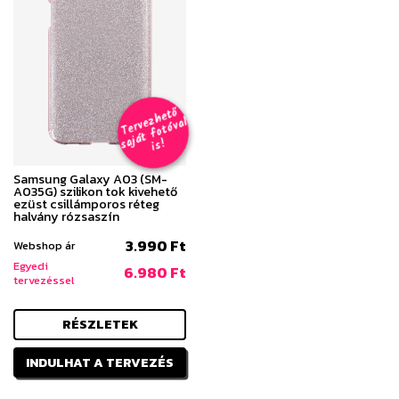
T
er
v
h
e
t
ő
aj
á
t
f
o
t
ó
v
i
s
e
z
al
s
!
Samsung Galaxy A03 (SM-
A035G) szilikon tok kivehető
ezüst csillámporos réteg
halvány rózsaszín
3.990 Ft
Webshop ár
Egyedi
6.980 Ft
tervezéssel
RÉSZLETEK
INDULHAT A TERVEZÉS