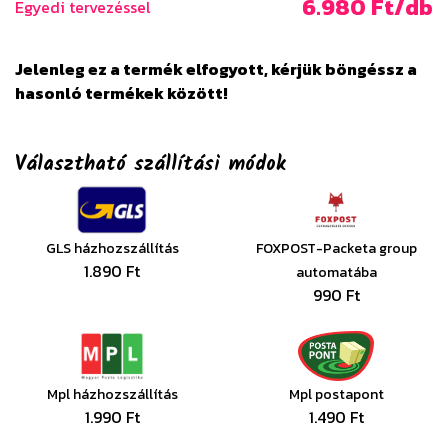
6.980 Ft/db
Egyedi tervezéssel
Jelenleg ez a termék elfogyott, kérjük böngéssz a
hasonló termékek között!
Választható szállítási módok
GLS házhozszállítás
FOXPOST-Packeta group
1.890 Ft
automatába
990 Ft
Mpl házhozszállítás
Mpl postapont
1.990 Ft
1.490 Ft