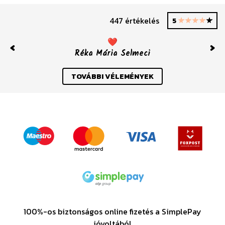
447 értékelés
5
❤️
Réka Mária Selmeci
Previous
Nex
TOVÁBBI VÉLEMÉNYEK
100%-os biztonságos online fizetés a SimplePay
jóvoltából