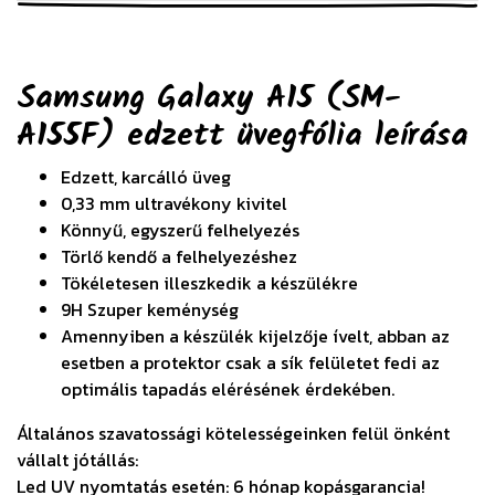
Samsung Galaxy A15 (SM-
A155F) edzett üvegfólia
leírása
Edzett, karcálló üveg
0,33 mm ultravékony kivitel
Könnyű, egyszerű felhelyezés
Törlő kendő a felhelyezéshez
Tökéletesen illeszkedik a készülékre
9H Szuper keménység
Amennyiben a készülék kijelzője ívelt, abban az
esetben a protektor csak a sík felületet fedi az
optimális tapadás elérésének érdekében.
Általános szavatossági kötelességeinken felül önként
vállalt jótállás:
Led UV nyomtatás esetén: 6 hónap kopásgarancia!