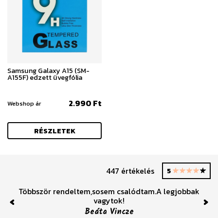
Samsung Galaxy A15 (SM-
A155F) edzett üvegfólia
2.990 Ft
Webshop ár
RÉSZLETEK
447 értékelés
5
Többször rendeltem,sosem csalódtam.A legjobbak
vagytok!
Previous
Nex
Beáta Vincze