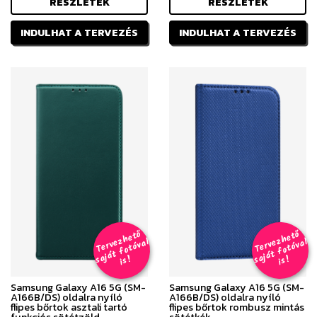
RÉSZLETEK
RÉSZLETEK
INDULHAT A TERVEZÉS
INDULHAT A TERVEZÉS
T
er
v
h
e
t
ő
aj
á
t
f
o
t
ó
v
i
s
T
er
v
h
e
t
ő
aj
á
t
f
o
t
ó
v
i
s
e
z
al
e
z
al
s
!
s
!
Samsung Galaxy A16 5G (SM-
Samsung Galaxy A16 5G (SM-
A166B/DS) oldalra nyíló
A166B/DS) oldalra nyíló
flipes bőrtok asztali tartó
flipes bőrtok rombusz mintás