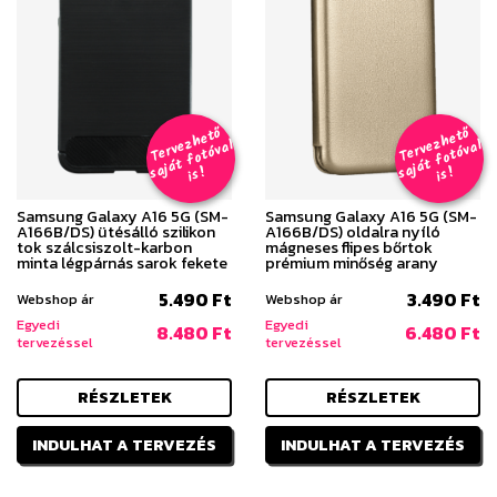
T
er
v
h
e
t
ő
aj
á
t
f
o
t
ó
v
i
s
T
er
v
h
e
t
ő
aj
á
t
f
o
t
ó
v
i
s
e
z
al
e
z
al
s
!
s
!
Samsung Galaxy A16 5G (SM-
Samsung Galaxy A16 5G (SM-
A166B/DS) ütésálló szilikon
A166B/DS) oldalra nyíló
tok szálcsiszolt-karbon
mágneses flipes bőrtok
minta légpárnás sarok fekete
prémium minőség arany
5.490 Ft
3.490 Ft
Webshop ár
Webshop ár
Egyedi
Egyedi
8.480 Ft
6.480 Ft
tervezéssel
tervezéssel
RÉSZLETEK
RÉSZLETEK
INDULHAT A TERVEZÉS
INDULHAT A TERVEZÉS