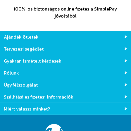
100%-os biztonságos online fizetés a SimplePay
jóvoltából
Ajándék ötletek
Tervezési segédlet
Gyakran ismételt kérdések
Rólunk
Ügyfélszolgálat
Szállítási és fizetési információk
Miért válassz minket?