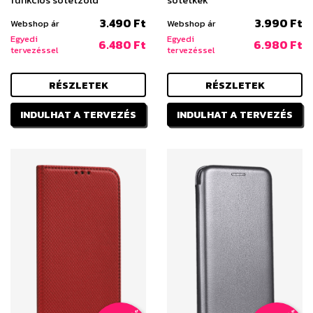
funkciós sötétzöld
sötétkék
3.490 Ft
3.990 Ft
Webshop ár
Webshop ár
Egyedi
Egyedi
6.480 Ft
6.980 Ft
tervezéssel
tervezéssel
RÉSZLETEK
RÉSZLETEK
INDULHAT A TERVEZÉS
INDULHAT A TERVEZÉS