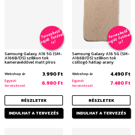
T
er
v
h
e
t
ő
aj
á
t
f
o
t
ó
v
i
s
T
er
v
h
e
t
ő
aj
á
t
f
o
t
ó
v
i
s
e
z
al
e
z
al
s
!
s
!
Samsung Galaxy A16 5G (SM-
Samsung Galaxy A16 5G (SM-
A166B/DS) szilikon tok
A166B/DS) szilikon tok
kameravédővel matt piros
csillogó hátlap arany
3.990 Ft
4.490 Ft
Webshop ár
Webshop ár
Egyedi
Egyedi
6.980 Ft
7.480 Ft
tervezéssel
tervezéssel
RÉSZLETEK
RÉSZLETEK
INDULHAT A TERVEZÉS
INDULHAT A TERVEZÉS