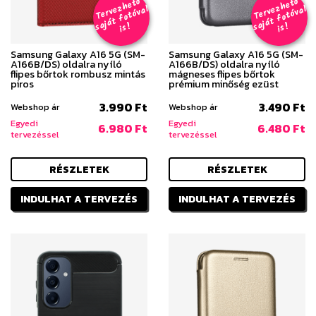
T
er
v
h
e
t
ő
aj
á
t
f
o
t
ó
v
i
s
T
er
v
h
e
t
ő
aj
á
t
f
o
t
ó
v
i
s
e
z
al
e
z
al
s
!
s
!
Samsung Galaxy A16 5G (SM-
Samsung Galaxy A16 5G (SM-
A166B/DS) oldalra nyíló
A166B/DS) oldalra nyíló
flipes bőrtok rombusz mintás
mágneses flipes bőrtok
piros
prémium minőség ezüst
3.990 Ft
3.490 Ft
Webshop ár
Webshop ár
Egyedi
Egyedi
6.980 Ft
6.480 Ft
tervezéssel
tervezéssel
RÉSZLETEK
RÉSZLETEK
INDULHAT A TERVEZÉS
INDULHAT A TERVEZÉS