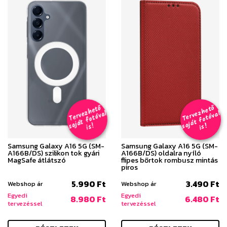
T
er
v
h
e
t
ő
aj
á
t
f
o
t
ó
v
i
s
T
er
v
h
e
t
ő
aj
á
t
f
o
t
ó
v
i
s
e
z
al
e
z
al
s
!
s
!
Samsung Galaxy A16 5G (SM-
Samsung Galaxy A16 5G (SM-
A166B/DS) szilikon tok gyári
A166B/DS) oldalra nyíló
MagSafe átlátszó
flipes bőrtok rombusz mintás
piros
5.990 Ft
3.490 Ft
Webshop ár
Webshop ár
Egyedi
Egyedi
8.980 Ft
6.480 Ft
tervezéssel
tervezéssel