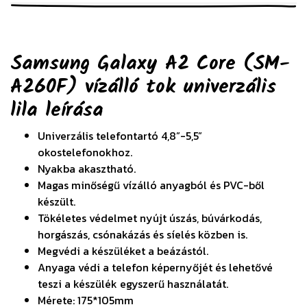
Samsung Galaxy A2 Core (SM-
A260F) vízálló tok univerzális
lila
leírása
Univerzális telefontartó 4,8”-5,5”
okostelefonokhoz.
Nyakba akasztható.
Magas minőségű vízálló anyagból és PVC-ből
készült.
Tökéletes védelmet nyújt úszás, búvárkodás,
horgászás, csónakázás és síelés közben is.
Megvédi a készüléket a beázástól.
Anyaga védi a telefon képernyőjét és lehetővé
teszi a készülék egyszerű használatát.
Mérete: 175*105mm