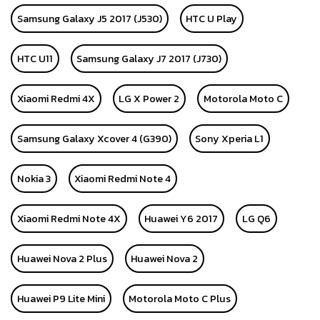
Samsung Galaxy J5 2017 (J530)
HTC U Play
HTC U11
Samsung Galaxy J7 2017 (J730)
Xiaomi Redmi 4X
LG X Power 2
Motorola Moto C
Samsung Galaxy Xcover 4 (G390)
Sony Xperia L1
Nokia 3
Xiaomi Redmi Note 4
Xiaomi Redmi Note 4X
Huawei Y6 2017
LG Q6
Huawei Nova 2 Plus
Huawei Nova 2
Huawei P9 Lite Mini
Motorola Moto C Plus