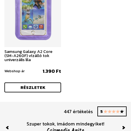
Samsung Galaxy A2 Core
(SM-A260F) vízálló tok
univerzális lila
1.390 Ft
Webshop ár
RÉSZLETEK
447 értékelés
5
Szuper tokok, imádom mindegyiket!
Csizmadia Anita
Previous
Nex