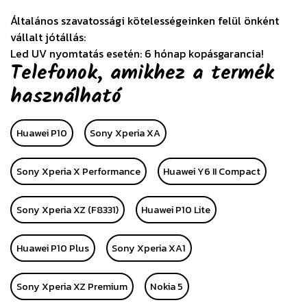
Általános szavatossági kötelességeinken felül önként
vállalt jótállás:
Led UV nyomtatás esetén: 6 hónap kopásgarancia!
Telefonok, amikhez a termék
használható
Huawei P10
Sony Xperia XA
Sony Xperia X Performance
Huawei Y6 II Compact
Sony Xperia XZ (F8331)
Huawei P10 Lite
Huawei P10 Plus
Sony Xperia XA1
Sony Xperia XZ Premium
Nokia 5