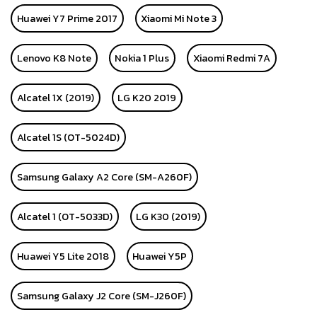
Huawei Y7 Prime 2017
Xiaomi Mi Note 3
Lenovo K8 Note
Nokia 1 Plus
Xiaomi Redmi 7A
Alcatel 1X (2019)
LG K20 2019
Alcatel 1S (OT-5024D)
Samsung Galaxy A2 Core (SM-A260F)
Alcatel 1 (OT-5033D)
LG K30 (2019)
Huawei Y5 Lite 2018
Huawei Y5P
Samsung Galaxy J2 Core (SM-J260F)