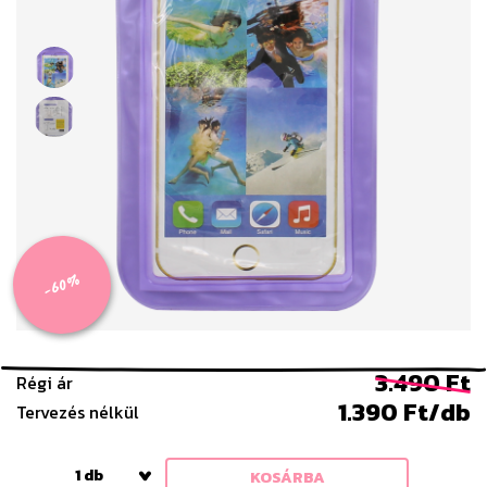
-60%
3.490 Ft
Régi ár
1.390 Ft/db
Tervezés nélkül
1 db
KOSÁRBA