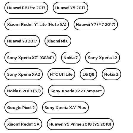
Huawei P8 Lite 2017
Huawei Y5 2017
Xiaomi Redmi Y1 Lite (Note 5A)
Huawei Y7 (Y7 2017)
Huawei Y3 2017
Xiaomi Mi 6
Sony Xperia XZ1 (G8341)
Nokia 7
Sony Xperia L2
Sony Xperia XA2
HTC U11 Life
LG Q8
Nokia 2
Nokia 6 2018 (6.1)
Sony Xperia XZ2 Compact
Google Pixel 2
Sony Xperia XA1 Plus
Xiaomi Redmi 5A
Huawei Y5 Prime 2018 (Y5 2018)