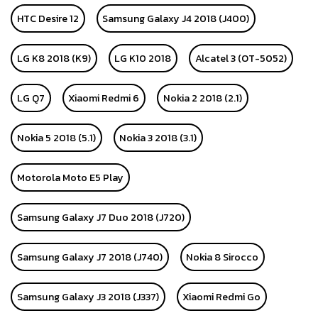
HTC Desire 12
Samsung Galaxy J4 2018 (J400)
LG K8 2018 (K9)
LG K10 2018
Alcatel 3 (OT-5052)
LG Q7
Xiaomi Redmi 6
Nokia 2 2018 (2.1)
Nokia 5 2018 (5.1)
Nokia 3 2018 (3.1)
Motorola Moto E5 Play
Samsung Galaxy J7 Duo 2018 (J720)
Samsung Galaxy J7 2018 (J740)
Nokia 8 Sirocco
Samsung Galaxy J3 2018 (J337)
Xiaomi Redmi Go