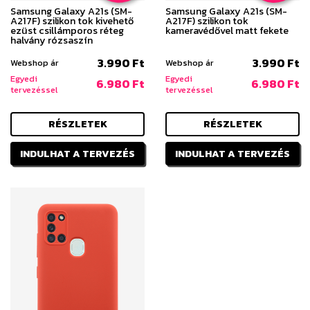
Samsung Galaxy A21s (SM-
Samsung Galaxy A21s (SM-
A217F) szilikon tok kivehető
A217F) szilikon tok
ezüst csillámporos réteg
kameravédővel matt fekete
halvány rózsaszín
3.990 Ft
3.990 Ft
Webshop ár
Webshop ár
Egyedi
Egyedi
6.980 Ft
6.980 Ft
tervezéssel
tervezéssel
RÉSZLETEK
RÉSZLETEK
INDULHAT A TERVEZÉS
INDULHAT A TERVEZÉS