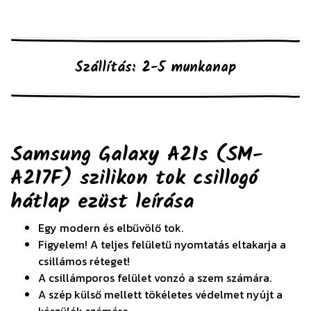
Szállítás: 2-5 munkanap
Samsung Galaxy A21s (SM-
A217F) szilikon tok csillogó
hátlap ezüst
leírása
Egy modern és elbűvölő tok.
Figyelem! A teljes felületű nyomtatás eltakarja a
csillámos réteget!
A csillámporos felület vonzó a szem számára.
A szép külső mellett tökéletes védelmet nyújt a
készülék számára.