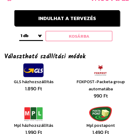
INDULHAT A TERVEZÉS
1 db
KOSÁRBA
Választható szállítási módok
GLS házhozszállítás
FOXPOST-Packeta group
1.890 Ft
automatába
990 Ft
Mpl házhozszállítás
Mpl postapont
1.990 Ft
1.490 Ft