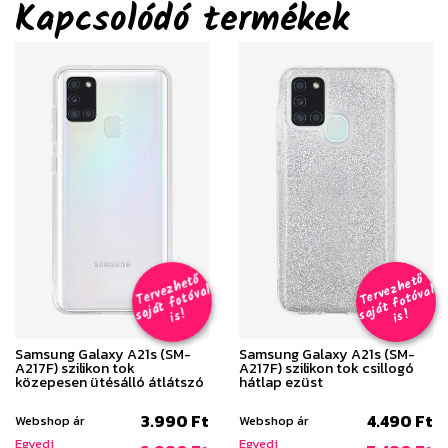
Kapcsolódó termékek
T
er
v
h
e
t
ő
aj
á
t
f
o
t
ó
v
i
s
T
er
v
h
e
t
ő
aj
á
t
f
o
t
ó
v
i
s
e
z
al
e
z
al
s
!
s
!
Samsung Galaxy A21s (SM-
Samsung Galaxy A21s (SM-
A217F) szilikon tok
A217F) szilikon tok csillogó
közepesen ütésálló átlátszó
hátlap ezüst
3.990 Ft
4.490 Ft
Webshop ár
Webshop ár
Egyedi
Egyedi