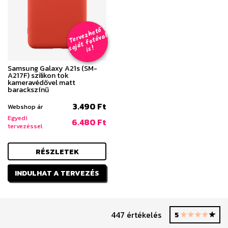
T
er
v
h
e
t
ő
aj
á
t
f
o
t
ó
v
i
s
e
z
al
s
!
Samsung Galaxy A21s (SM-
A217F) szilikon tok
kameravédővel matt
barackszínű
3.490 Ft
Webshop ár
Egyedi
6.480 Ft
tervezéssel
RÉSZLETEK
INDULHAT A TERVEZÉS
447 értékelés
5