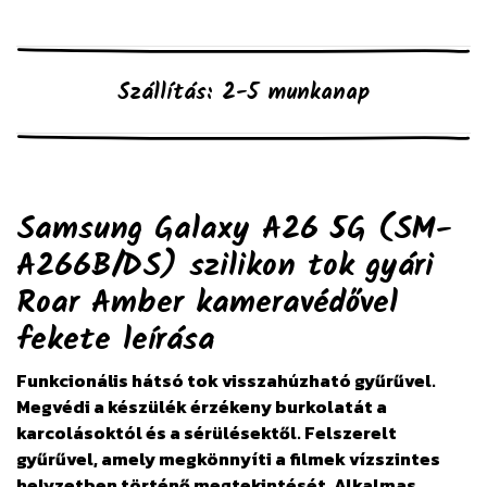
Szállítás: 2-5 munkanap
Samsung Galaxy A26 5G (SM-
A266B/DS) szilikon tok gyári
Roar Amber kameravédővel
fekete
leírása
Funkcionális hátsó tok visszahúzható gyűrűvel.
Megvédi a készülék érzékeny burkolatát a
karcolásoktól és a sérülésektől. Felszerelt
gyűrűvel, amely megkönnyíti a filmek vízszintes
helyzetben történő megtekintését. Alkalmas