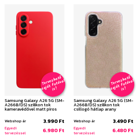
T
er
v
h
e
t
ő
aj
á
t
f
o
t
ó
v
i
s
T
er
v
h
e
t
ő
aj
á
t
f
o
t
ó
v
i
s
e
z
al
e
z
al
s
!
s
!
Samsung Galaxy A26 5G (SM-
Samsung Galaxy A26 5G (SM-
A266B/DS) szilikon tok
A266B/DS) szilikon tok
kameravédővel matt piros
csillogó hátlap arany
3.990 Ft
3.490 Ft
Webshop ár
Webshop ár
Egyedi
Egyedi
6.980 Ft
6.480 Ft
tervezéssel
tervezéssel