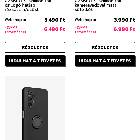
A266B/DS) szilikon tok
A266B/DS) szilikon tok
csillogó hátlap
kameravédővel matt
rózsaszín/ezüst
sötétkék
3.490 Ft
3.990 Ft
Webshop ár
Webshop ár
Egyedi
Egyedi
6.480 Ft
6.980 Ft
tervezéssel
tervezéssel
RÉSZLETEK
RÉSZLETEK
INDULHAT A TERVEZÉS
INDULHAT A TERVEZÉS