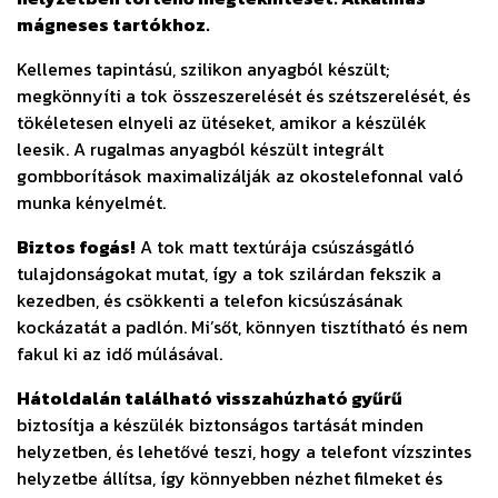
mágneses tartókhoz.
Kellemes tapintású, szilikon anyagból készült;
megkönnyíti a tok összeszerelését és szétszerelését, és
tökéletesen elnyeli az ütéseket, amikor a készülék
leesik. A rugalmas anyagból készült integrált
gombborítások maximalizálják az okostelefonnal való
munka kényelmét.
Biztos fogás!
A tok matt textúrája csúszásgátló
tulajdonságokat mutat, így a tok szilárdan fekszik a
kezedben, és csökkenti a telefon kicsúszásának
kockázatát a padlón. Mi’sőt, könnyen tisztítható és nem
fakul ki az idő múlásával.
Hátoldalán található visszahúzható gyűrű
biztosítja a készülék biztonságos tartását minden
helyzetben, és lehetővé teszi, hogy a telefont vízszintes
helyzetbe állítsa, így könnyebben nézhet filmeket és