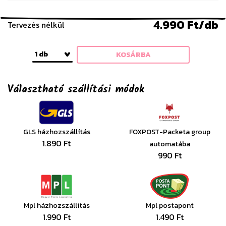
4.990 Ft/db
Tervezés nélkül
1 db
KOSÁRBA
Választható szállítási módok
GLS házhozszállítás
FOXPOST-Packeta group
1.890 Ft
automatába
990 Ft
Mpl házhozszállítás
Mpl postapont
1.990 Ft
1.490 Ft