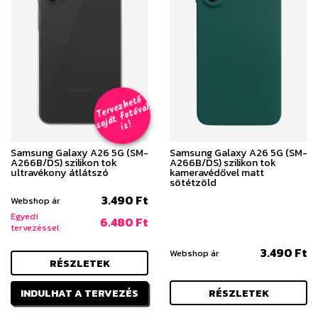
T
er
v
h
e
t
ő
aj
á
t
f
o
t
ó
v
i
s
e
z
al
s
!
Samsung Galaxy A26 5G (SM-
Samsung Galaxy A26 5G (SM-
A266B/DS) szilikon tok
A266B/DS) szilikon tok
ultravékony átlátszó
kameravédővel matt
sötétzöld
3.490 Ft
Webshop ár
Egyedi
6.480 Ft
tervezéssel
3.490 Ft
Webshop ár
RÉSZLETEK
RÉSZLETEK
INDULHAT A TERVEZÉS