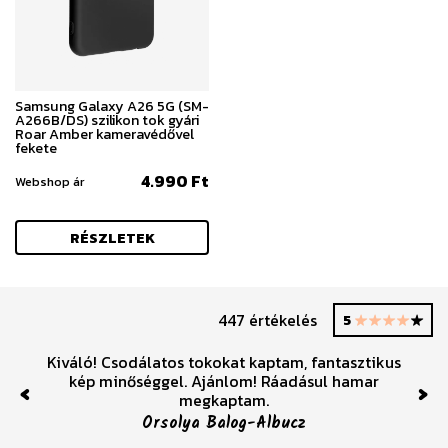
Samsung Galaxy A26 5G (SM-
A266B/DS) szilikon tok gyári
Roar Amber kameravédővel
fekete
4.990 Ft
Webshop ár
RÉSZLETEK
447 értékelés
5
Kiváló! Csodálatos tokokat kaptam, fantasztikus
kép minőséggel. Ajánlom! Ráadásul hamar
megkaptam.
Previous
Nex
Orsolya Balog-Albucz