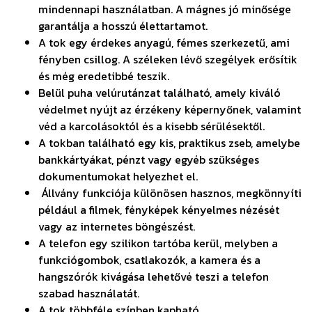
mindennapi használatban. A mágnes jó minősége
garantálja a hosszú élettartamot.
A tok egy érdekes anyagú, fémes szerkezetű, ami
fényben csillog. A széleken lévő szegélyek erősítik
és még eredetibbé teszik.
Belül puha velúrutánzat található, amely kiváló
védelmet nyújt az érzékeny képernyőnek, valamint
véd a karcolásoktól és a kisebb sérülésektől.
A tokban található egy kis, praktikus zseb, amelybe
bankkártyákat, pénzt vagy egyéb szükséges
dokumentumokat helyezhet el.
Állvány funkciója különösen hasznos, megkönnyíti
például a filmek, fényképek kényelmes nézését
vagy az internetes böngészést.
A telefon egy szilikon tartóba kerül, melyben a
funkciógombok, csatlakozók, a kamera és a
hangszórók kivágása lehetővé teszi a telefon
szabad használatát.
A tok többféle színben kapható.