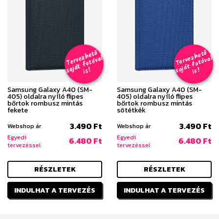
T
er
v
h
e
t
ő
aj
á
t
f
o
t
ó
v
i
s
T
er
v
h
e
t
ő
aj
á
t
f
o
t
ó
v
i
s
e
z
al
e
z
al
s
!
s
!
Samsung Galaxy A40 (SM-
Samsung Galaxy A40 (SM-
405) oldalra nyíló flipes
405) oldalra nyíló flipes
bőrtok rombusz mintás
bőrtok rombusz mintás
fekete
sötétkék
3.490 Ft
3.490 Ft
Webshop ár
Webshop ár
Egyedi
Egyedi
6.480 Ft
6.480 Ft
tervezéssel
tervezéssel
RÉSZLETEK
RÉSZLETEK
INDULHAT A TERVEZÉS
INDULHAT A TERVEZÉS