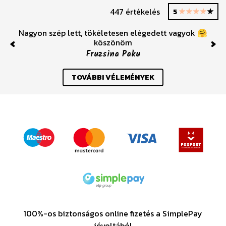
447 értékelés
5
Nagyon szép lett, tökéletesen elégedett vagyok 🤗
köszönöm
Previous
Nex
Fruzsina Paku
TOVÁBBI VÉLEMÉNYEK
100%-os biztonságos online fizetés a SimplePay
jóvoltából