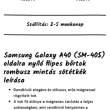
Szállítás: 2-5 munkanap
Samsung Galaxy A40 (SM-405)
oldalra nyíló flipes bőrtok
rombusz mintás sötétkék
leírása
Rendkívül elegáns és stílusos, erős mágnessel
rögzített tok.
A tok fő előnye a mágneses záródás a teljes
szélességben, ami rendkívül kényelmes a