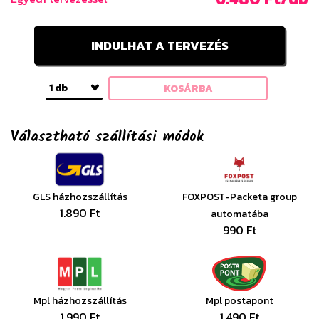
INDULHAT A TERVEZÉS
1 db
KOSÁRBA
Választható szállítási módok
GLS házhozszállítás
FOXPOST-Packeta group
1.890 Ft
automatába
990 Ft
Mpl házhozszállítás
Mpl postapont
1.990 Ft
1.490 Ft