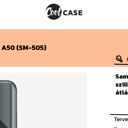
 A50 (SM-505)
Sam
szil
átl
Terve