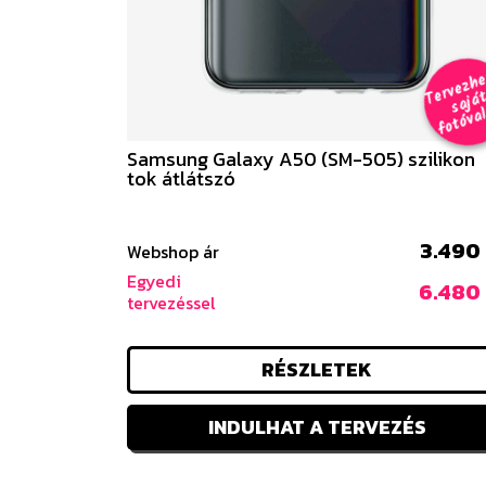
e
a
al 
Samsung Galaxy A50 (SM-505) szilikon
tok átlátszó
3.490 
Webshop ár
Egyedi
6.480 
tervezéssel
RÉSZLETEK
INDULHAT A TERVEZÉS