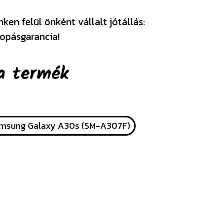
en felül önként vállalt jótállás:
opásgarancia!
a termék
msung Galaxy A30s (SM-A307F)