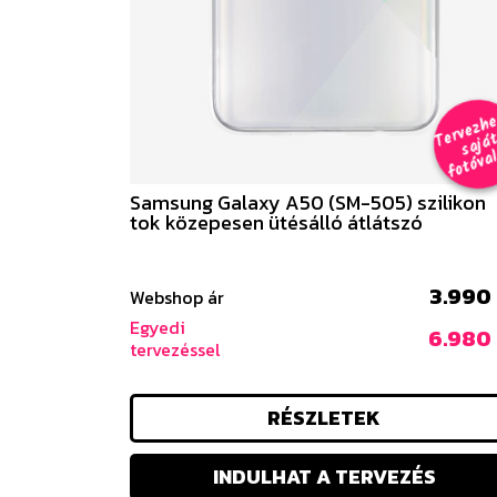
e
a
al 
Samsung Galaxy A50 (SM-505) szilikon
tok közepesen ütésálló átlátszó
3.990 
Webshop ár
Egyedi
6.980 
tervezéssel
RÉSZLETEK
INDULHAT A TERVEZÉS