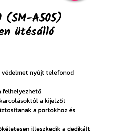
0 (SM-A505)
en ütésálló
s védelmet nyújt telefonod
 felhelyezhető
karcolásoktól a kijelzőt
iztosítanak a portokhoz és
kéletesen illeszkedik a dedikált