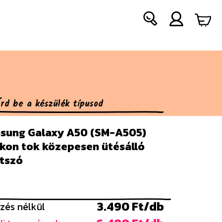
sung Galaxy A50 (SM-A505)
ikon tok közepesen ütésálló
átszó
3.490 Ft/db
zés nélkül