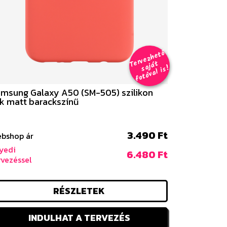
er
v
e
z
h
e
t
ő
aj
á
f
o
t
ó
v
al i
s
T
t
s
!
msung Galaxy A50 (SM-505) szilikon
k matt barackszínű
3.490 Ft
bshop ár
yedi
6.480 Ft
rvezéssel
RÉSZLETEK
INDULHAT A TERVEZÉS