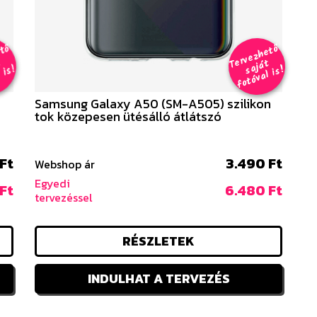
r
v
e
z
h
e
t
ő
j
á
f
o
t
ó
v
i
s
er
v
e
z
h
e
t
ő
aj
á
f
o
t
ó
v
al i
s
T
t
T
t
s
!
s
!
Samsung Galaxy A50 (SM-A505) szilikon
tok közepesen ütésálló átlátszó
Ft
3.490 Ft
Webshop ár
Egyedi
Ft
6.480 Ft
tervezéssel
RÉSZLETEK
INDULHAT A TERVEZÉS