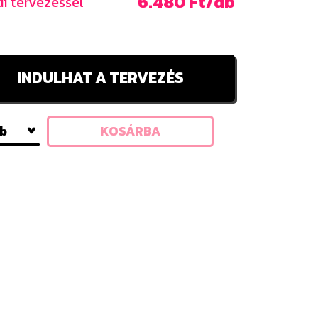
6.480 Ft/db
i tervezéssel
INDULHAT A TERVEZÉS
db
KOSÁRBA