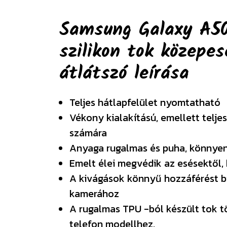
Samsung Galaxy A5
szilikon tok közepes
átlátszó
leírása
Teljes hátlapfelület nyomtatható
Vékony kialakítású, emellett telje
számára
Anyaga rugalmas és puha, könnyen
Emelt élei megvédik az esésektől, 
A kivágások könnyű hozzáférést b
kamerához
A rugalmas TPU -ból készült tok tö
telefon modellhez.