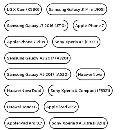
LG X Cam (K580)
Samsung Galaxy J1 Mini (J105)
Samsung Galaxy J7 2016 (J710)
Apple iPhone 7
Apple iPhone 7 Plus
Sony Xperia XZ (F8331)
Samsung Galaxy A3 2017 (A320)
Samsung Galaxy A5 2017 (A520)
Huawei Nova
Huawei Nova Dual
Sony Xperia X Compact (F5321)
Huawei Honor 8
Apple iPad Air 2
Apple iPad Pro 9.7
Sony Xperia XA Ultra (F3211)