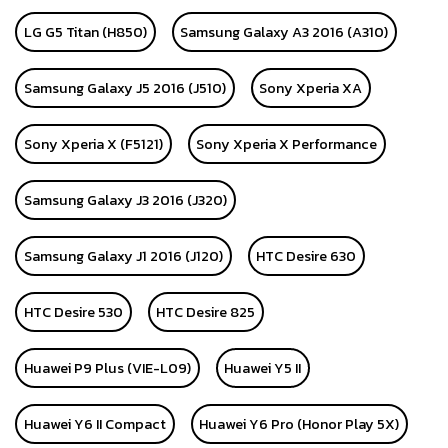
LG G5 Titan (H850)
Samsung Galaxy A3 2016 (A310)
Samsung Galaxy J5 2016 (J510)
Sony Xperia XA
Sony Xperia X (F5121)
Sony Xperia X Performance
Samsung Galaxy J3 2016 (J320)
Samsung Galaxy J1 2016 (J120)
HTC Desire 630
HTC Desire 530
HTC Desire 825
Huawei P9 Plus (VIE-L09)
Huawei Y5 II
Huawei Y6 II Compact
Huawei Y6 Pro (Honor Play 5X)