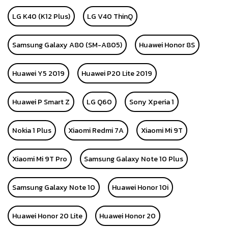
LG K40 (K12 Plus)
LG V40 ThinQ
Samsung Galaxy A80 (SM-A805)
Huawei Honor 8S
Huawei Y5 2019
Huawei P20 Lite 2019
Huawei P Smart Z
LG Q60
Sony Xperia 1
Nokia 1 Plus
Xiaomi Redmi 7A
Xiaomi Mi 9T
Xiaomi Mi 9T Pro
Samsung Galaxy Note 10 Plus
Samsung Galaxy Note 10
Huawei Honor 10i
Huawei Honor 20 Lite
Huawei Honor 20