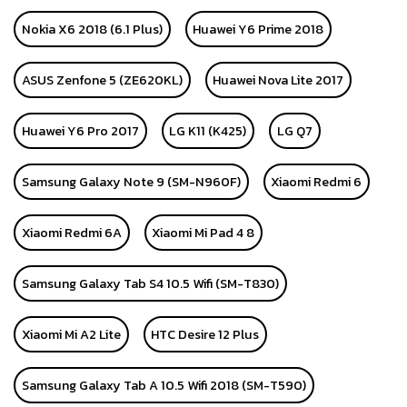
Nokia X6 2018 (6.1 Plus)
Huawei Y6 Prime 2018
ASUS Zenfone 5 (ZE620KL)
Huawei Nova Lite 2017
Huawei Y6 Pro 2017
LG K11 (K425)
LG Q7
Samsung Galaxy Note 9 (SM-N960F)
Xiaomi Redmi 6
Xiaomi Redmi 6A
Xiaomi Mi Pad 4 8
Samsung Galaxy Tab S4 10.5 Wifi (SM-T830)
Xiaomi Mi A2 Lite
HTC Desire 12 Plus
Samsung Galaxy Tab A 10.5 Wifi 2018 (SM-T590)