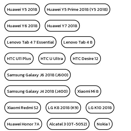
Huawei Y5 2018
Huawei Y5 Prime 2018 (Y5 2018)
Huawei Y6 2018
Huawei Y7 2018
Lenovo Tab 4 7 Essential
Lenovo Tab 4 8
HTC U11 Plus
HTC U Ultra
HTC Desire 12
Samsung Galaxy J6 2018 (J600)
Samsung Galaxy J4 2018 (J400)
Xiaomi Mi 8
Xiaomi Redmi S2
LG K8 2018 (K9)
LG K10 2018
Huawei Honor 7A
Alcatel 3 (OT-5052)
Nokia 1