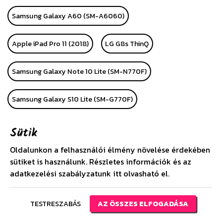
Samsung Galaxy A60 (SM-A6060)
Apple iPad Pro 11 (2018)
LG G8s ThinQ
Samsung Galaxy Note 10 Lite (SM-N770F)
Samsung Galaxy S10 Lite (SM-G770F)
Huawei P Smart Plus 2019
Huawei P40
Sütik
Oldalunkon a felhasználói élmény növelése érdekében
Huawei P40 Pro
Alcatel 1 (OT-5033D)
LG K40S
sütiket is használunk. Részletes információk és az
adatkezelési szabályzatunk
itt
olvasható el.
Apple iPhone SE (2020)
Huawei P40 Lite
TESTRESZABÁS
AZ ÖSSZES ELFOGADÁSA
Huawei P40 Lite E
Samsung Galaxy A21 (SM-A210F)