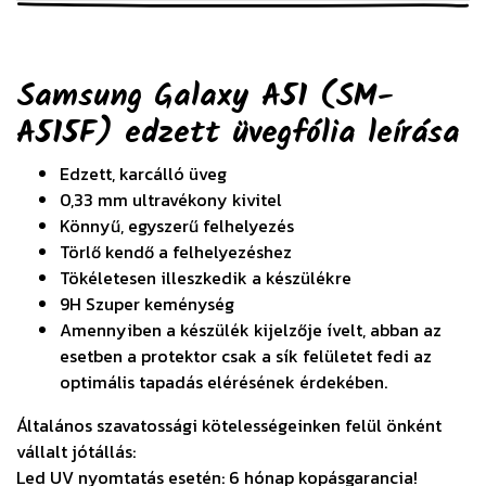
Samsung Galaxy A51 (SM-
A515F) edzett üvegfólia
leírása
Edzett, karcálló üveg
0,33 mm ultravékony kivitel
Könnyű, egyszerű felhelyezés
Törlő kendő a felhelyezéshez
Tökéletesen illeszkedik a készülékre
9H Szuper keménység
Amennyiben a készülék kijelzője ívelt, abban az
esetben a protektor csak a sík felületet fedi az
optimális tapadás elérésének érdekében.
Általános szavatossági kötelességeinken felül önként
vállalt jótállás:
Led UV nyomtatás esetén: 6 hónap kopásgarancia!