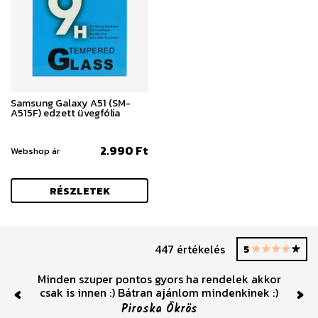
Samsung Galaxy A51 (SM-
A515F) edzett üvegfólia
2.990 Ft
Webshop ár
RÉSZLETEK
447 értékelés
5
Minden szuper pontos gyors ha rendelek akkor
csak is innen :) Bátran ajánlom mindenkinek :)
Previous
Nex
Piroska Ökrös