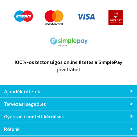
100%-os biztonságos online fizetés a SimplePay
jóvoltából
Ajándék ötletek
Tervezési segédlet
Gyakran ismételt kérdések
Rólunk