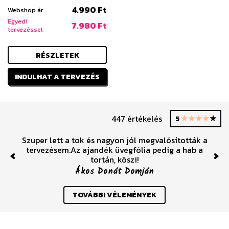
4.990 Ft
Webshop ár
Egyedi
7.980 Ft
tervezéssel
RÉSZLETEK
INDULHAT A TERVEZÉS
447 értékelés
5
Szuper lett a tok és nagyon jól megvalósították a
tervezésem.Az ajandék üvegfólia pedig a hab a
tortán, köszi!
Previous
Nex
Ákos Donát Domján
TOVÁBBI VÉLEMÉNYEK