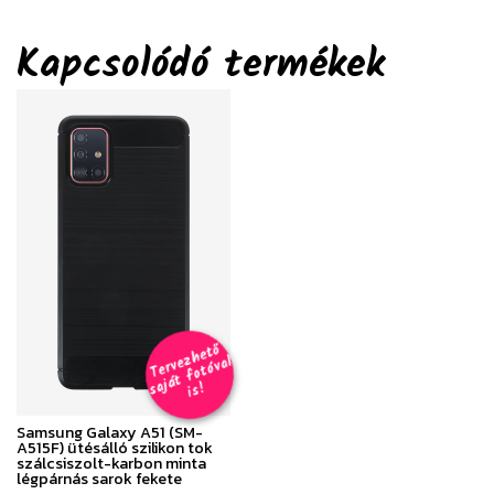
Kapcsolódó termékek
T
er
v
h
e
t
ő
aj
á
t
f
o
t
ó
v
i
s
e
z
al
s
!
Samsung Galaxy A51 (SM-
A515F) ütésálló szilikon tok
szálcsiszolt-karbon minta
légpárnás sarok fekete