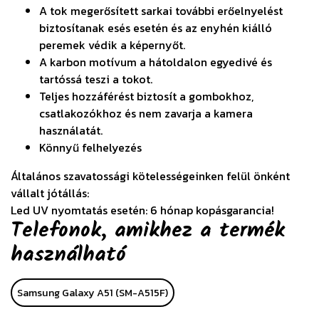
A tok megerősített sarkai további erőelnyelést
biztosítanak esés esetén és az enyhén kiálló
peremek védik a képernyőt.
A karbon motívum a hátoldalon egyedivé és
tartóssá teszi a tokot.
Teljes hozzáférést biztosít a gombokhoz,
csatlakozókhoz és nem zavarja a kamera
használatát.
Könnyű felhelyezés
Általános szavatossági kötelességeinken felül önként
vállalt jótállás:
Led UV nyomtatás esetén: 6 hónap kopásgarancia!
Telefonok, amikhez a termék
használható
Samsung Galaxy A51 (SM-A515F)