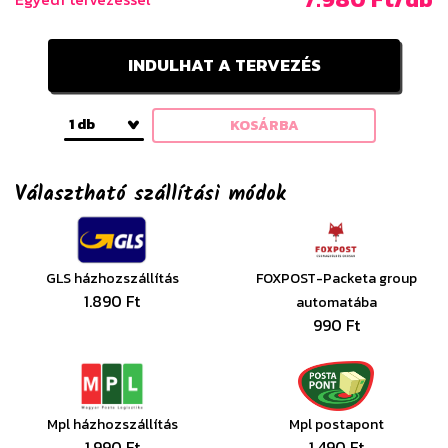
INDULHAT A TERVEZÉS
1 db
KOSÁRBA
Választható szállítási módok
GLS házhozszállítás
FOXPOST-Packeta group
1.890 Ft
automatába
990 Ft
Mpl házhozszállítás
Mpl postapont
1.990 Ft
1.490 Ft