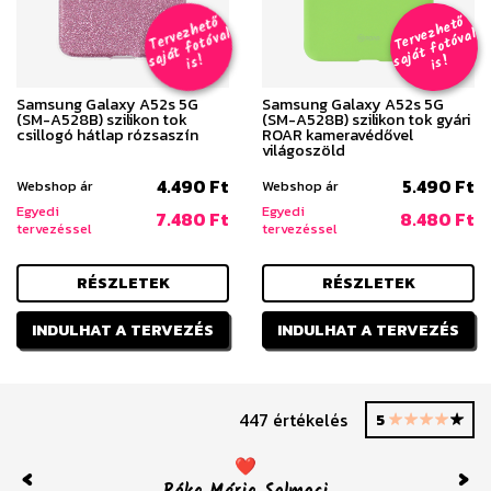
T
er
v
h
e
t
ő
aj
á
t
f
o
t
ó
v
i
s
T
er
v
h
e
t
ő
aj
á
t
f
o
t
ó
v
i
s
e
z
al
e
z
al
s
!
s
!
Samsung Galaxy A52s 5G
Samsung Galaxy A52s 5G
(SM-A528B) szilikon tok
(SM-A528B) szilikon tok gyári
csillogó hátlap rózsaszín
ROAR kameravédővel
világoszöld
4.490 Ft
5.490 Ft
Webshop ár
Webshop ár
Egyedi
Egyedi
7.480 Ft
8.480 Ft
tervezéssel
tervezéssel
RÉSZLETEK
RÉSZLETEK
INDULHAT A TERVEZÉS
INDULHAT A TERVEZÉS
447 értékelés
5
❤️