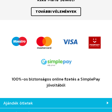
Réka Mária Selmeci
Previous
Nex
TOVÁBBI VÉLEMÉNYEK
100%-os biztonságos online fizetés a SimplePay
jóvoltából
Ajándék ötletek