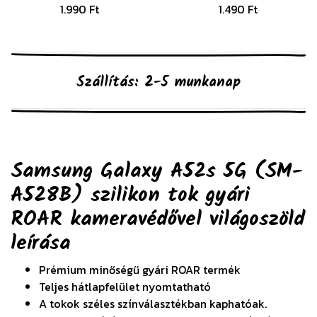
1.990 Ft
1.490 Ft
Szállítás: 2-5 munkanap
Samsung Galaxy A52s 5G (SM-
A528B) szilikon tok gyári
ROAR kameravédővel világoszöld
leírása
Prémium minőségű gyári ROAR termék
Teljes hátlapfelület nyomtatható
A tokok széles színválasztékban kaphatóak.