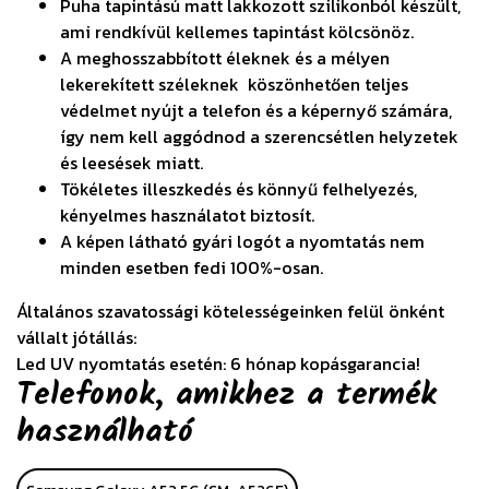
Puha tapintású matt lakkozott szilikonból készült,
ami rendkívül kellemes tapintást kölcsönöz.
A meghosszabbított éleknek és a mélyen
lekerekített széleknek köszönhetően teljes
védelmet nyújt a telefon és a képernyő számára,
így nem kell aggódnod a szerencsétlen helyzetek
és leesések miatt.
Tökéletes illeszkedés és könnyű felhelyezés,
kényelmes használatot biztosít.
A képen látható gyári logót a nyomtatás nem
minden esetben fedi 100%-osan.
Általános szavatossági kötelességeinken felül önként
vállalt jótállás:
Led UV nyomtatás esetén: 6 hónap kopásgarancia!
Telefonok, amikhez a termék
használható