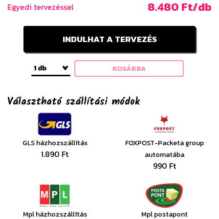
8.480 Ft/db
Egyedi tervezéssel
INDULHAT A TERVEZÉS
1 db
KOSÁRBA
Választható szállítási módok
GLS házhozszállítás
FOXPOST-Packeta group
1.890 Ft
automatába
990 Ft
Mpl házhozszállítás
Mpl postapont