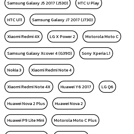
Samsung Galaxy J5 2017 (J530)
HTC U Play
HTC U11
Samsung Galaxy J7 2017 (J730)
Xiaomi Redmi 4X
LG X Power 2
Motorola Moto C
Samsung Galaxy Xcover 4 (G390)
Sony Xperia L1
Nokia 3
Xiaomi Redmi Note 4
Xiaomi Redmi Note 4X
Huawei Y6 2017
LG Q6
Huawei Nova 2 Plus
Huawei Nova 2
Huawei P9 Lite Mini
Motorola Moto C Plus