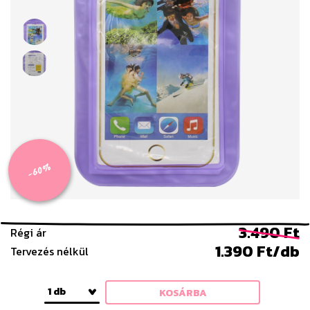
-60%
3.490 Ft
Régi ár
1.390 Ft/db
Tervezés nélkül
1 db
KOSÁRBA