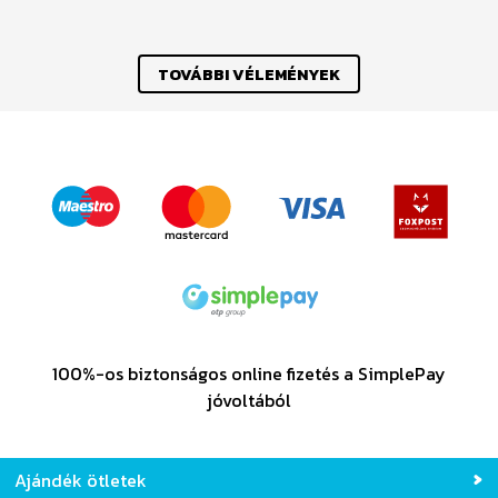
Previous
Nex
Orsolya Balog-Albucz
TOVÁBBI VÉLEMÉNYEK
100%-os biztonságos online fizetés a SimplePay
jóvoltából
Ajándék ötletek