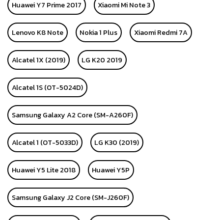
Huawei Y7 Prime 2017
Xiaomi Mi Note 3
Lenovo K8 Note
Nokia 1 Plus
Xiaomi Redmi 7A
Alcatel 1X (2019)
LG K20 2019
Alcatel 1S (OT-5024D)
Samsung Galaxy A2 Core (SM-A260F)
Alcatel 1 (OT-5033D)
LG K30 (2019)
Huawei Y5 Lite 2018
Huawei Y5P
Samsung Galaxy J2 Core (SM-J260F)