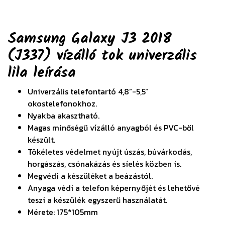
Samsung Galaxy J3 2018
(J337) vízálló tok univerzális
lila
leírása
Univerzális telefontartó 4,8”-5,5”
okostelefonokhoz.
Nyakba akasztható.
Magas minőségű vízálló anyagból és PVC-ből
készült.
Tökéletes védelmet nyújt úszás, búvárkodás,
horgászás, csónakázás és síelés közben is.
Megvédi a készüléket a beázástól.
Anyaga védi a telefon képernyőjét és lehetővé
teszi a készülék egyszerű használatát.
Mérete: 175*105mm