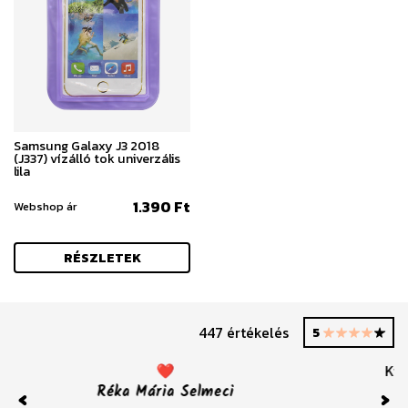
Samsung Galaxy J3 2018
(J337) vízálló tok univerzális
lila
1.390 Ft
Webshop ár
RÉSZLETEK
447 értékelés
5
Kiváló! Csodálatos tokokat kaptam, fantasztikus
kép minőséggel. Ajánlom! Ráadásul hamar
megkaptam.