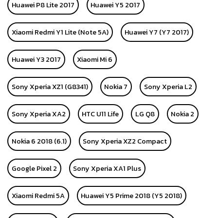
Huawei P8 Lite 2017
Huawei Y5 2017
Xiaomi Redmi Y1 Lite (Note 5A)
Huawei Y7 (Y7 2017)
Huawei Y3 2017
Xiaomi Mi 6
Sony Xperia XZ1 (G8341)
Nokia 7
Sony Xperia L2
Sony Xperia XA2
HTC U11 Life
LG Q8
Nokia 2
Nokia 6 2018 (6.1)
Sony Xperia XZ2 Compact
Google Pixel 2
Sony Xperia XA1 Plus
Xiaomi Redmi 5A
Huawei Y5 Prime 2018 (Y5 2018)