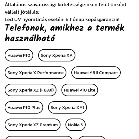
Általános szavatossági kötelességeinken felül önként
vállalt jótállás:
Led UV nyomtatás esetén: 6 hónap kopásgarancia!
Telefonok, amikhez a termék
használható
Huawei P10
Sony Xperia XA
Sony Xperia X Performance
Huawei Y6 II Compact
Sony Xperia XZ (F8331)
Huawei P10 Lite
Huawei P10 Plus
Sony Xperia XA1
Sony Xperia XZ Premium
Nokia 5